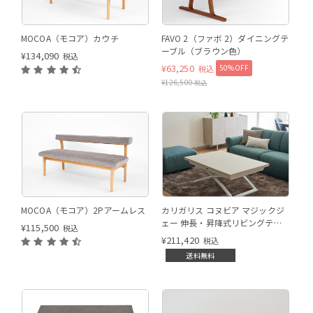
向き：(左)
MOCOA（モコア）カウチ
FAVO 2（ファボ 2）ダイニングテ
ーブル（ブラウン色）
¥
134,090
税込
¥
63,250
50%OFF
税込
¥
126,500
税込
P94
P94/P13E マットホワイト/ク
MOCOA（モコア）2Pアームレス
カリガリス コヌビア マジックジ
レイ
ェー 伸長・昇降式リビングテー
¥
115,500
税込
ブル ／ Calligaris connubia
¥
211,420
税込
MAGIC-J Table [CB5041-A]
送料無料
P94/P13E
P15/P11E マットブラック/ヴ
P15/P
ルカーノ