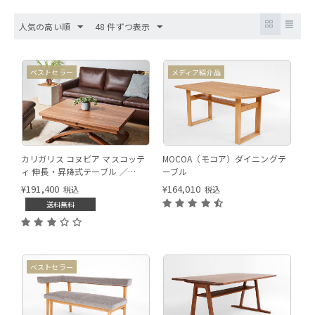
人気の高い順
48 件ずつ表示
ベストセラー
メディア紹介品
天板形状:ラウンド右 木部カラ
カリガリス コヌビア マスコッテ
MOCOA（モコア）ダイニングテ
ー:ハニーオーク色
ィ 伸長・昇降式テーブル ／
ーブル
Calligaris connubia
¥
191,400
¥
164,010
税込
税込
MASCOTTE[CB490] P201
送料無料
向き：(左)
ベストセラー