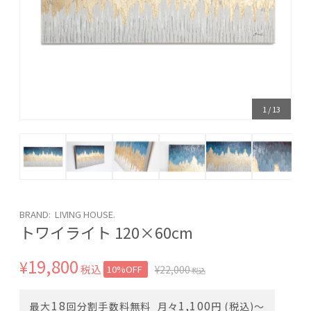
1
/
13
BRAND: LIVING HOUSE.
トワイライト 120×60cm
19,800
¥
税込
10%OFF
¥
22,000
税込
18
1,100
最大
回分割手数料無料
月々
円 (税込)〜