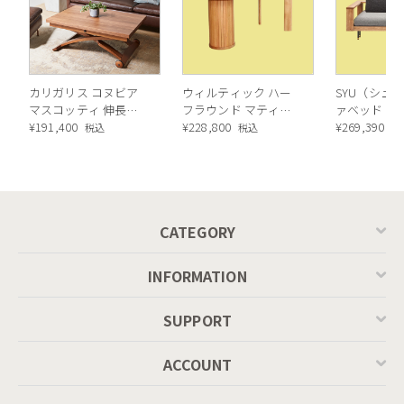
カリガリス コヌビア
ウィルティック ハー
SYU（シュウ
マスコッティ 伸長・
フラウンド マティエ
ァベッド（
昇降式テーブル ／
¥
191,400
ラ塗装 ダイニングテ
¥
228,800
ル）190cm
¥
269,390
税込
税込
税
Calligaris connubia
ーブル（レッドオーク
MASCOTTE[CB490]
脚）
P201
CATEGORY
INFORMATION
SUPPORT
ACCOUNT