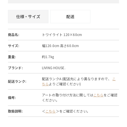
+
−
仕様・サイズ
配送
商品名:
トワイライト 120×60cm
サイズ:
幅120.0cm 高さ60.0cm
重量:
約1.7㎏
ブランド:
LIVING HOUSE.
配送ランクA (配送先により異なりますので、
こ
配送ランク:
ちら
よりご確認ください)
アートの取り付け方法に関しては
こちら
をご確認
備考:
ください。
取扱説明:
＜
こちら
＞をご確認ください。