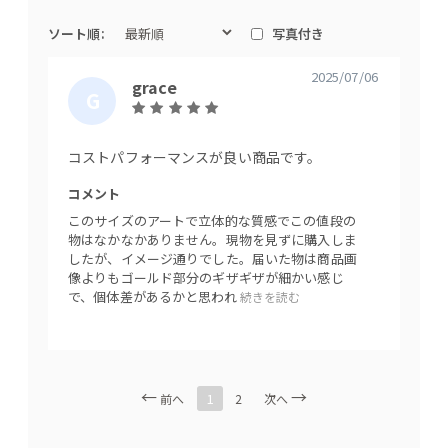
ソート順:
写真付き
2025/07/06
grace
G
お
R
ま
A
め
コストパフォーマンスが良い商品です。
バー
C
ち
コメント
コメン
E
ゃ
このサイズのアートで立体的な質感でこの値段の
買って
ん
物はなかなかありません。現物を見ずに購入しま
凄く気
したが、イメージ通りでした。届いた物は商品画
アート
像よりもゴールド部分のギザギザが細かい感じ
で、個体差があるかと思われ
続きを読む
1
前へ
2
次へ