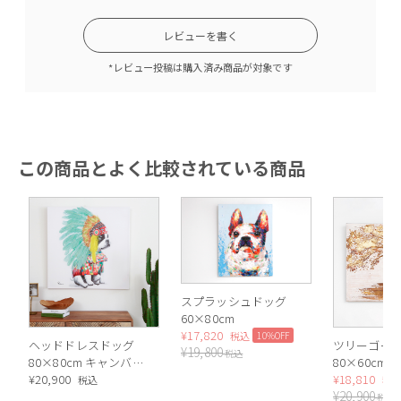
レビューを書く
*レビュー投稿は購入済み商品が対象です
この商品とよく比較されている商品
スプラッシュドッグ
60×80cm
¥
17,820
10%OFF
税込
ヘッドドレスドッグ
ツリーゴー
¥
19,800
税込
80×80cm キャンバス
80×60cm
ピクチャー
¥
20,900
¥
18,810
税込
税
¥
20,900
税込