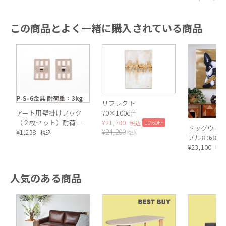
この商品とよく一緒に購入されている商品
P-S-6金具 耐荷重：3kg
リフレクト
アート用壁掛けフック
70×100cm
（２枚セット）耐荷
¥
21,780
10%OFF
税込
ドッグウィ
¥
24,200
重：3kg
¥
1,238
税込
税込
プル 80x80
¥
23,100
税
人気のある商品