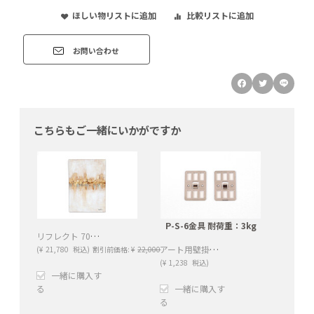
ほしい物リストに追加
比較リストに追加
お問い合わせ
こちらもご一緒にいかがですか
P-S-6金具 耐荷重：3kg
リフレクト 70×100cm
アート用壁掛けフック（２枚セット）耐荷重：3kg
(
¥
21,780
税込)
割引前価格:
¥
22,000
(
¥
1,238
税込)
一緒に購入す
る
一緒に購入す
る
+
−