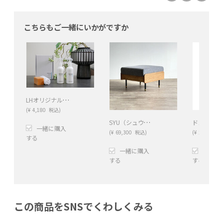
こちらもご一緒にいかがですか
LHオリジナル テキスタイルケアキット ナチュラルファーバー
(
¥
4,180
税込)
SYU（シュウ） スツール（ナチュラル）
一緒に購入
(
¥
69,300
税込)
(
¥
21,010
税
する
一緒に購入
一緒に
+
−
する
する
+
−
+
この商品をSNSでくわしくみる