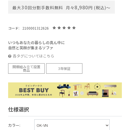
30
8,980
最大
回分割手数料無料
月々
円 (税込)〜
コード:
2100001312626
いつもあなたの暮らしの真ん中に
自然と笑顔が集まるソファ
各タグについてはこちら
開梱組み立て設置
3年保証
商品
仕様選択
カラー: