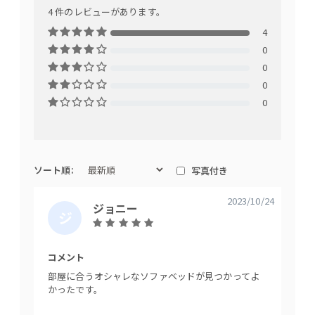
4 件のレビューがあります。
4
0
北欧モダンなデザイン
0
0
0
ソート順:
写真付き
2023/10/24
ジョニー
ジ
ョ
ニ
コメント
ー
部屋に合うオシャレなソファベッドが見つかってよ
直線的でどこか愛らしいデザイン。ナチュラルな木目とモノト
かったです。
ーンの配色が北欧モダンを彷彿とさせます。