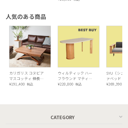
MASCOTTE[C
P201
人気のある商品
背フレームの幅を広くとることで、タブレットを置いて作業を
したり、時には軽めの食事をとることも可能。他にはないクリ
エイティブな機能を備えました。
カリガリス コヌビア
ウィルティック ハー
SYU（シュウ
マスコッティ 伸長・
フラウンド マティエ
ァベッド（
昇降式テーブル ／
¥
191,400
ラ塗装 ダイニングテ
¥
228,800
ル）190cm
¥
269,390
税込
税込
税
Calligaris connubia
ーブル（レッドオーク
MASCOTTE[CB490]
脚）
P201
CATEGORY