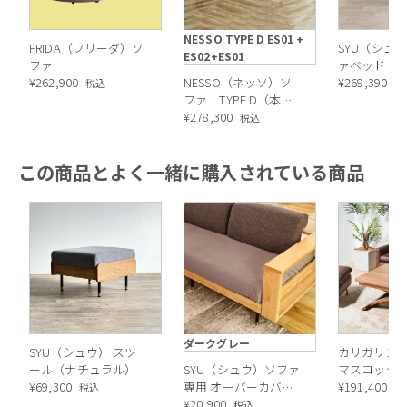
NESSO TYPE D ES01 +
FRIDA（フリーダ）ソ
SYU（シュウ
ES02+ES01
ファ
ァベッド（
¥
262,900
NESSO（ネッソ）ソ
190cm
¥
269,390
税込
税
ファ TYPE D（本
体：ES01）
¥
278,300
税込
この商品とよく一緒に購入されている商品
木部はつやっとした光沢はなくマットで品のある仕上げに。
木枠にアンティーク調のプリント紙化粧繊維板を使用しており
ます。
ダークグレー
SYU（シュウ） スツ
カリガリス 
ール（ナチュラル）
SYU（シュウ）ソファ
マスコッティ
¥
69,300
専用 オーバーカバー
昇降式テーブ
¥
191,400
税込
税
（ダークグレー）
¥
20,900
Calligaris c
税込