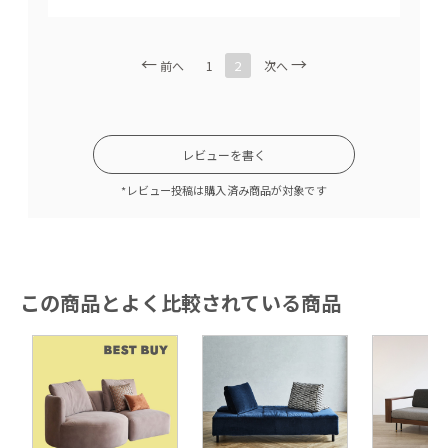
2
前へ
1
次へ
レビューを書く
*レビュー投稿は購入済み商品が対象です
この商品とよく比較されている商品
シャープでモダンなウッドフレーム。全体の高さが59cmのた
めお部屋の真ん中に置いても圧迫感なくすっきり。※背クッシ
ョンの高さは含まれておりません