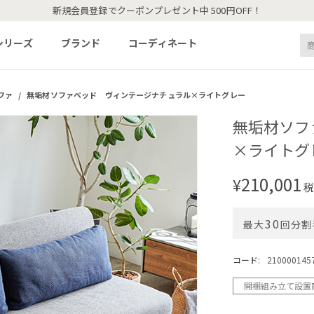
新規会員登録でクーポンプレゼント中 500円OFF！
シリーズ
ブランド
コーディネート
ファ
/
無垢材ソファベッド ヴィンテージナチュラル×ライトグレー
無垢材ソフ
×ライトグ
210,001
¥
税
30
最大
回分割
コード:
210000145
開梱組み立て設置