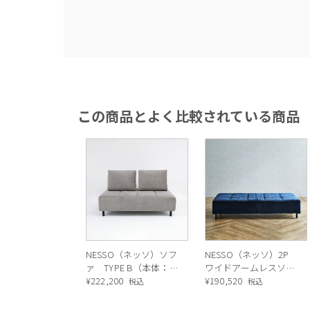
この商品とよく比較されている商品
NESSO（ネッソ）ソフ
NESSO（ネッソ）2P
ァ TYPE B（本体：
ワイドアームレスソフ
J225LGL）
¥
222,200
ァ（ES01）
¥
190,520
税込
税込