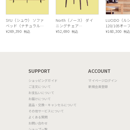
SYU（シュウ） ソファ
North（ノース） ダイ
LUCIDO（ル
ベッド（ナチュラル）
ニングチェア
120/105オ
190cm
¥
269,390
AC02（ウォールナッ
¥
52,690
ニングボード
¥
168,300
税込
税込
税
ト）
ラル色
N
SUPPORT
ACCOUNT
ショッピングガイド
マイページログイン
ご注文について
新規会員登録
お支払いについて
お届けについて
返品・交換・キャンセルについて
その他サービスについて
よくある質問
お問い合わせ
ショップ一覧