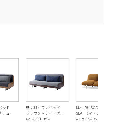
ァベッド
無垢材ソファベッド
MALIBU SOFA 2
ナチュラ
ブラウン×ライトグレ
SEAT（マリブ ソファ
レー
ー
¥
210,001
2シート）
¥
215,930
込
税込
税込