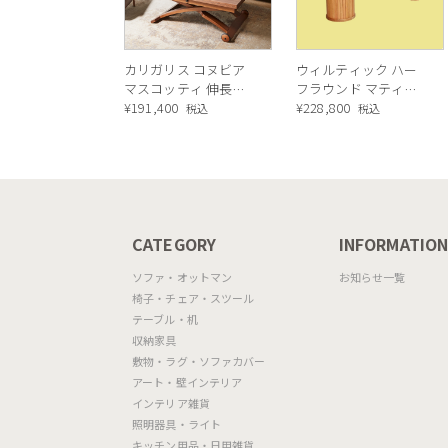
カリガリス コヌビア
ウィルティック ハー
マスコッティ 伸長・
フラウンド マティエ
昇降式テーブル ／
¥
191,400
ラ塗装 ダイニングテ
¥
228,800
税込
税込
Calligaris connubia
ーブル（レッドオーク
MASCOTTE[CB490]
脚）
P201
CATEGORY
INFORMATIO
ソファ・オットマン
お知らせ一覧
椅子・チェア・スツール
テーブル・机
収納家具
敷物・ラグ・ソファカバー
アート・壁インテリア
インテリア雑貨
照明器具・ライト
キッチン用品・日用雑貨