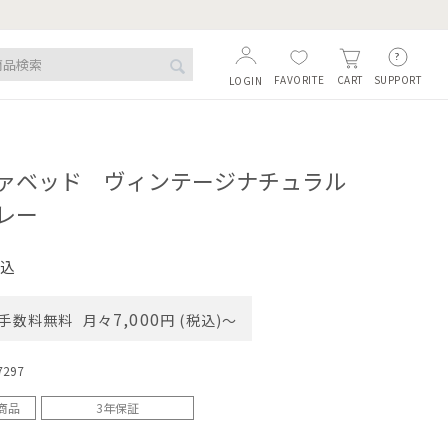
FAVORITE
SUPPORT
CART
LOGIN
ァベッド ヴィンテージナチュラル
レー
込
7,000
手数料無料
月々
円 (税込)〜
7297
商品
3年保証