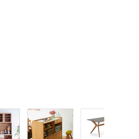
R
ス
ル
¥
1
バ