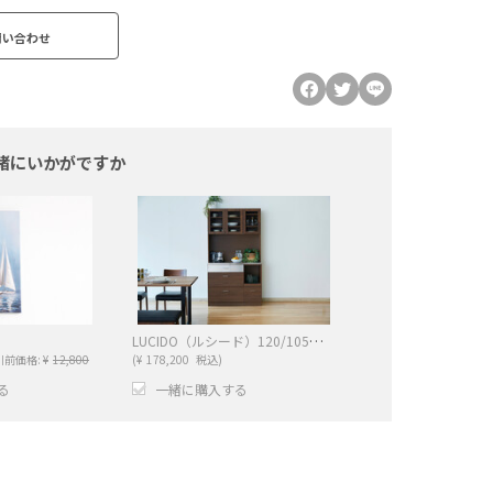
問い合わせ
緒にいかがですか
LUCIDO（ルシード）120/105オープンダイニングボード ウォールナット色
引前価格:
¥
12,800
(
¥
178,200
税込)
る
一緒に購入する
−
+
−