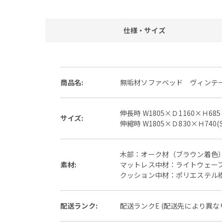
仕様・サイズ
商品名:
無垢材ソファベッド ヴィンテ
伸長時 W1805×Ｄ1160×Ｈ685
サイズ:
伸縮時 W1805×Ｄ830×Ｈ740(
木部：オーク材（ブラウン着色
素材:
マットレス中材：ライトウェーブ
クッション中材：ポリエステル樹
配送ランク:
配送ランクE (配送先により異