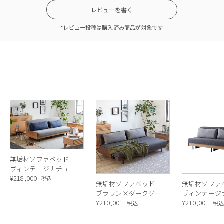
レビューを書く
*レビュー投稿は購入済み商品が対象です
無垢材ソファベッド
ヴィンテージナチュラ
ル×ライトグレー
¥
218,000
税込
無垢材ソファベッド
無垢材ソフ
ブラウン×ダークグレ
ヴィンテージ
ー
¥
210,001
ル×ダークグ
¥
210,001
税込
税