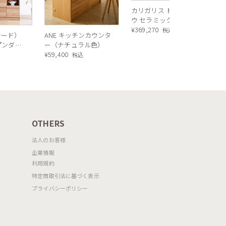
カリガリス トウキョ
ウ セラミック ダイニ
ングテーブル ／
¥
369,270
税込
シード）
ANE キッチンカウンタ
Calligaris TOKYO
ープンダイ
ー（ナチュラル色）
ceramic Dining
 ナチュ
¥
59,400
込
税込
table[CS18-FR] P321
OTHERS
法人のお客様
企業情報
利用規約
特定商取引法に基づく表示
プライバシーポリシー