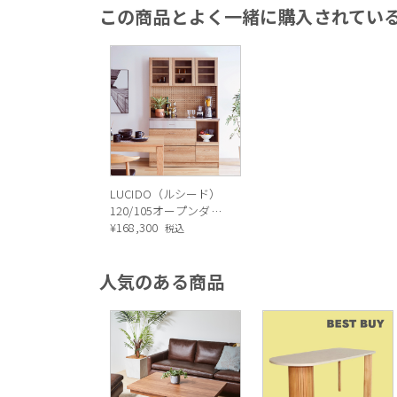
この商品とよく一緒に購入されてい
LUCIDO（ルシード）
120/105オープンダイ
ニングボード ナチュ
¥
168,300
税込
ラル色
人気のある商品