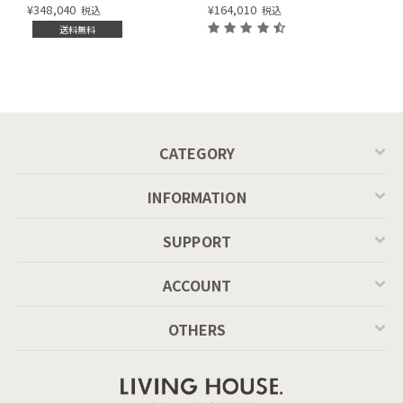
Calligaris TOKYO ceramic Dining
¥
348,040
¥
164,010
税込
税込
table[CS18-FR] P166
送料無料
CATEGORY
INFORMATION
SUPPORT
ACCOUNT
OTHERS