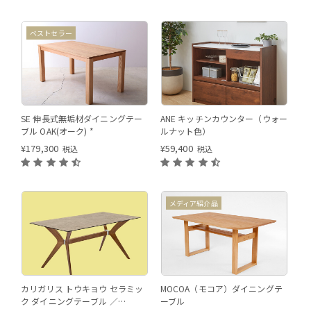
12
ベストセラー
120サイズ ウォールナット色
SE 伸長式無垢材ダイニングテー
ANE キッチンカウンター（ウォー
ブル OAK(オーク) *
ルナット色）
¥
179,300
¥
59,400
税込
税込
メディア紹介品
天板形状:ラウンド右 木部カラ
カリガリス トウキョウ セラミッ
MOCOA（モコア）ダイニングテ
ー:ハニーオーク色
ク ダイニングテーブル ／
ーブル