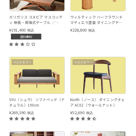
カリガリス コヌビア マスコッテ
ウィルティック ハーフラウンド
ィ 伸長・昇降式テーブル ／
マティエラ塗装 ダイニングテー
Calligaris connubia
ブル（レッドオーク脚）
¥
191,400
¥
228,800
税込
税込
MASCOTTE[CB490] P201
送料無料
ベストセラー
ベストセラー
SYU（シュウ） ソファベッド（ナ
North（ノース） ダイニングチェ
チュラル）190cm
ア AC02（ウォールナット）
¥
269,390
¥
52,690
税込
税込
105サイズ ウォールナット色
120
1