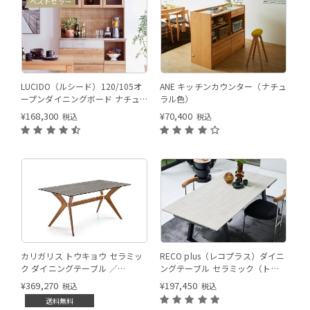
ベストセラー
120サイズ ナチュラル色
120サイズ ナチュラル色
LUCIDO（ルシード）120/105オ
ANE キッチンカウンター（ナチュ
ープンダイニングボード ナチュ
ラル色）
ラル色
¥
168,300
¥
70,400
税込
税込
トラバーチン
カリガリス トウキョウ セラミッ
RECO plus（レコプラス）ダイニ
ク ダイニングテーブル ／
ングテーブル セラミック（トラ
Calligaris TOKYO ceramic Dining
バーチン）
¥
369,270
¥
197,450
税込
税込
table[CS18-FR] P321
送料無料