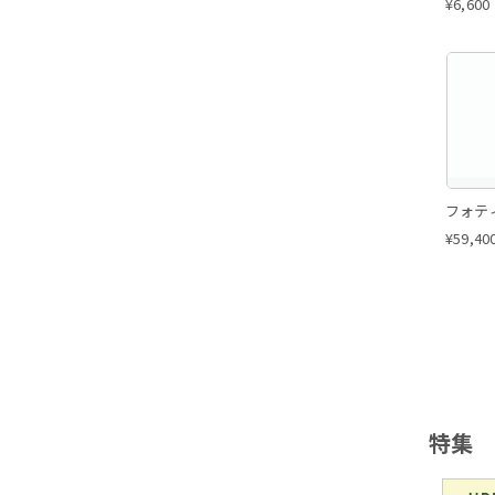
¥
6,600
フォティ
¥
59,40
特集