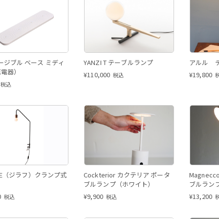
ージブル ベース ミディ
YANZI T テーブルランプ
アルル 
充電器）
¥
110,000
¥
19,800
税込
税込
FFE（ジラフ）クランプ式
Cockterior カクテリア ポータ
Magnec
ブルランプ（ホワイト）
ブルラン
0
¥
9,900
¥
13,200
税込
税込