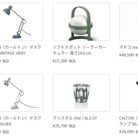
ON（カールトン）デスク
ソフトスポット ソーラーサー
マドコ ma
INTAGE GRAY
キュラー 高さ18.5cm
¥
49,500
0
¥
13,200
税込
税込
ON（カールトン）デスク
クリスタル Xtal / XL2-ST
CALTO
ILVER
ランプ BL
¥
29,700
税込
0
¥
24,090
税込