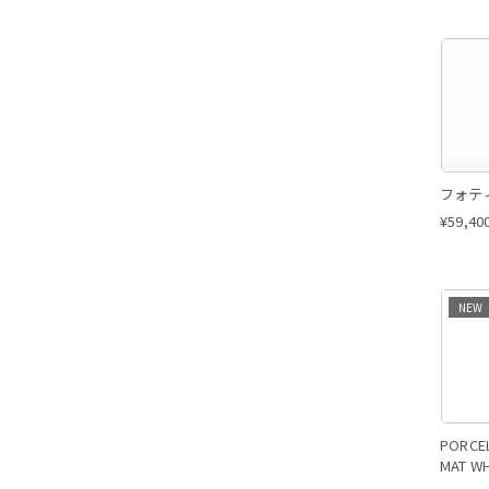
フォティ
¥
59,40
NEW
PORCEL
MAT 
ット 