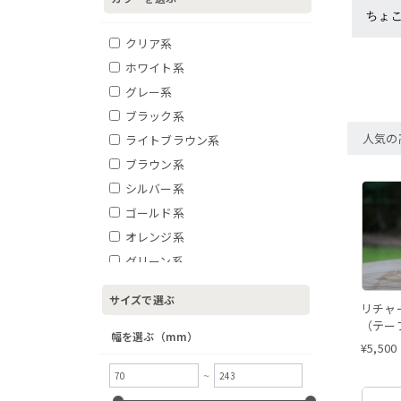
クリア系
ホワイト系
グレー系
ブラック系
人気の
ライトブラウン系
ブラウン系
シルバー系
ゴールド系
オレンジ系
グリーン系
ブルー系
サイズで選ぶ
リチャ
レッド系
（テー
幅を選ぶ（mm）
¥
5,500
~