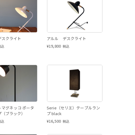
デスクライト
アルル デスクライト
¥
19,800
税込
税込
co マグネッコ ポータ
Serie（セリエ）テーブルラン
プ（ブラック）
プ black
¥
16,500
税込
税込