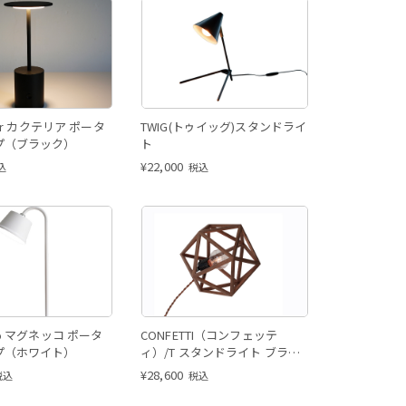
rior カクテリア ポータ
TWIG(トゥイッグ)スタンドライ
プ（ブラック）
ト
¥
22,000
込
税込
co マグネッコ ポータ
CONFETTI（コンフェッテ
プ（ホワイト）
ィ）/T スタンドライト ブラウ
ン
¥
28,600
税込
税込