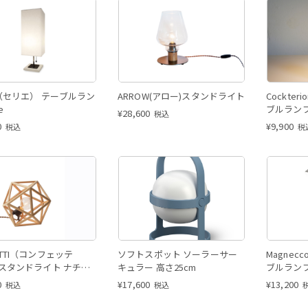
e （セリエ） テーブルラン
ARROW(アロー)スタンドライト
Cockte
e
ブルラン
¥
28,600
税込
0
¥
9,900
税込
税
ETTI（コンフェッテ
ソフトスポット ソーラーサー
Magnec
 スタンドライト ナチュ
キュラー 高さ25cm
ブルラン
0
¥
17,600
¥
13,200
税込
税込