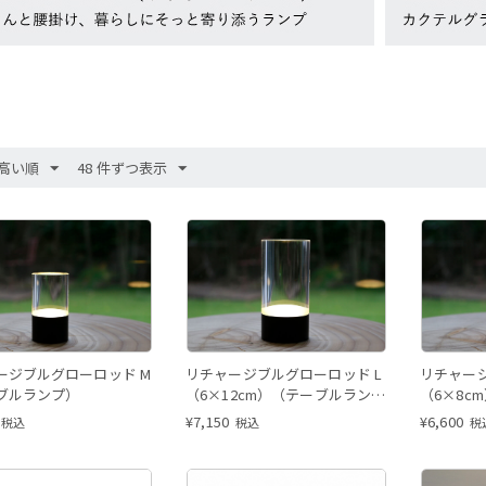
高い順
48 件ずつ表示
ージブルグローロッド M
リチャージブルグローロッド L
リチャージ
ブルランプ）
（6×12cm）（テーブルラン
（6×8c
プ）
プ）
¥
7,150
¥
6,600
税込
税込
税