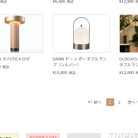
¥
6,600
¥
12,800
税込
税込
カ FOTICA ロゼ
DAWN ドーン ポータブルラン
OLDDA
プ（シルバー）
タブルラ
0
税込
イト）
¥
19,800
¥
12,800
税込
前へ
1
2
次へ