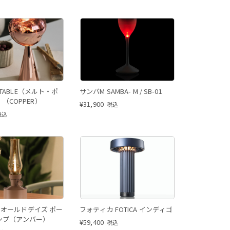
ORTABLE（メルト・ポ
サンバM SAMBA- M / SB-01
（COPPER）
¥
31,900
税込
税込
YS オールドデイズ ポー
フォティカ FOTICA インディゴ
ンプ（アンバー）
¥
59,400
税込