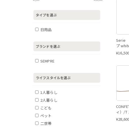
タイプを選ぶ
日用品
Seri
プ whit
ブランドを選ぶ
¥
16,50
SEMPRE
ライフスタイルを選ぶ
1人暮らし
2人暮らし
CONF
こども
ィ）/T
ペット
ラル
¥
28,60
二世帯