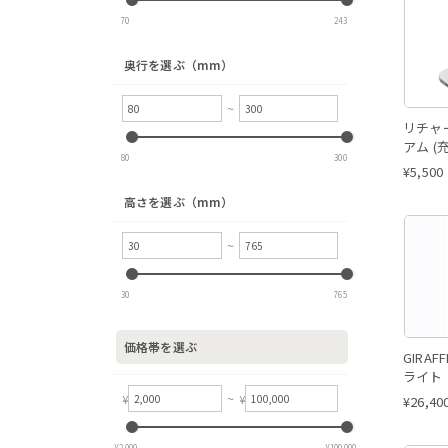
70
243
奥行を選ぶ（mm）
~
リチャ
アム (
80
300
¥
5,500
高さを選ぶ（mm）
~
30
765
価格帯を選ぶ
GIRA
ライト
~
¥
¥
¥
26,40
‎¥
2,000
‎¥
100,000