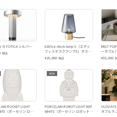
カ FOTICA シルバー
Edifice-desk lamp S（エディ
MELT P
フィスデスクランプS）デスク
ータブル）
0
税込
ランプ
¥
25,960
¥
55,000
税込
NEW
AIN ROCKET LIGHT
PORCELAIN ROBOT LIGHT MAT
OLDDA
WHITE（ポーセリン ロケ
WHITE（ポーセリン ロボット
タブルラ
ライト）
ライト）