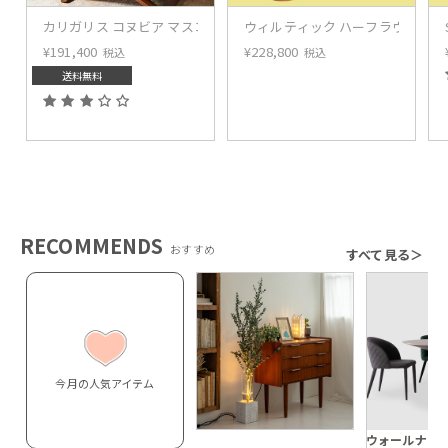
カリガリス コヌビア マスコッティ 伸長・昇降式テーブル ／ Calligaris conn
ウィルティック ハーフラウンド 
¥
191,400
¥
228,800
税込
税込
送料無料
RECOMMENDS
おすすめ
すべて見る＞
今月の人気アイテム
ウォールナッ