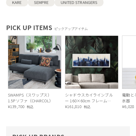
KARE
SEMPRE
UNITED STRANGERS
PICK UP ITEMS
ピックアップアイテム
SWAMPS（スワップス）
シャドウスカイラインブル
電動と
1.5Pソファ（CHARCOL）
ー 160×60cm フレームピ
氷器
¥
139,700
クチャー
¥
161,810
¥
6,028
税込
税込