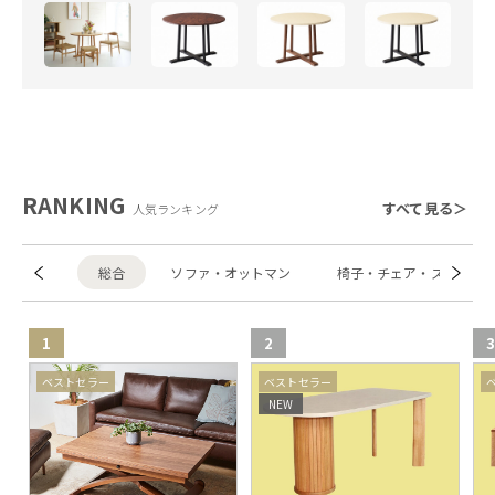
RANKING
すべて見る＞
人気ランキング
総合
ソファ・オットマン
椅子・チェア・スツール
1
2
この
ベストセラー
ベストセラー
NEW