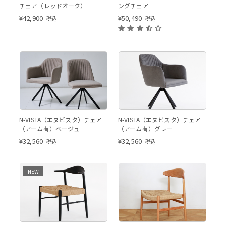
チェア（レッドオーク）
ングチェア
¥
42,900
¥
50,490
税込
税込
アーム有（左）アーム無（右）
アーム有 グレー
N-VISTA（エヌビスタ）チェア
N-VISTA（エヌビスタ）チェア
※ご覧いただいている商品ペー
（アーム有）ベージュ
（アーム有）グレー
ジはアーム有仕様となります。
¥
32,560
¥
32,560
税込
税込
NEW