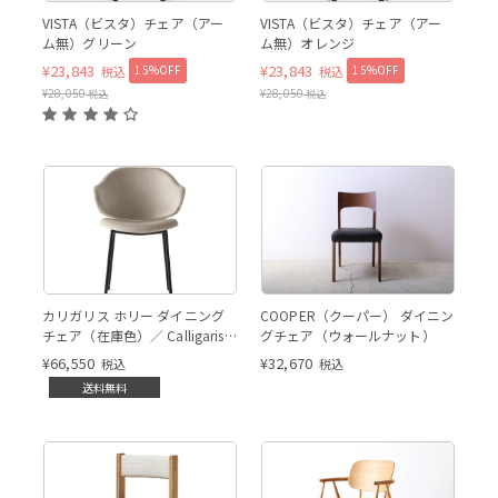
VISTA（ビスタ）チェア（アー
VISTA（ビスタ）チェア（アー
ム無）グリーン
ム無）オレンジ
¥
23,843
¥
23,843
15%OFF
15%OFF
税込
税込
¥
28,050
¥
28,050
税込
税込
HOLLY CS2037 P15 S0F
カリガリス ホリー ダイニング
COOPER（クーパー） ダイニン
チェア（在庫色）／ Calligaris
グチェア（ウォールナット）
HOLLY Dining chair[CS2037]
¥
66,550
¥
32,670
税込
税込
S0F / P15 *
送料無料