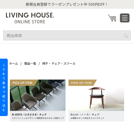
新規会員登録でクーポンプレゼント中 500円OFF！
/
/
ホーム
商品一覧
椅子・チェア・スツール
こ
だ
わ
り
条
件
で
絞
り
込
む