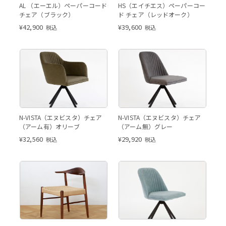
HS レッドオーク
AL （エーエル）ペーパーコード
HS（エイチエス）ペーパーコー
チェア（ブラック）
ド チェア（レッドオーク）
¥
42,900
¥
39,600
税込
税込
アーム有 オリーブ
アーム無 グレー
N-VISTA（エヌビスタ）チェア
N-VISTA（エヌビスタ）チェア
（アーム有）オリーブ
（アーム無）グレー
¥
32,560
¥
29,920
税込
税込
AL ウォールナット
AL
AL ウォールナット