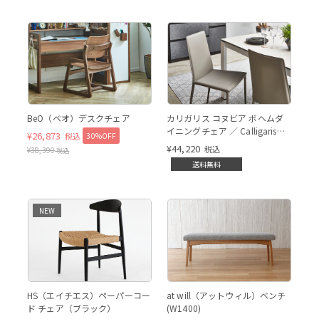
BeO（ベオ）デスクチェア
カリガリス コヌビア ボヘムダ
イニングチェア ／ Calligaris
¥
26,873
30%OFF
税込
connubia BOHEME Dining
¥
44,220
税込
¥
38,390
税込
chair[CB1257] D03 *
送料無料
NEW
HS ブラック
HS（エイチエス）ペーパーコー
at will（アットウィル）ベンチ
ド チェア（ブラック）
(W1400)