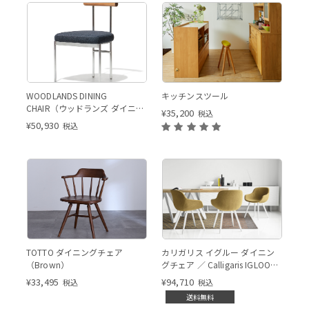
WOODLANDS DINING
キッチンスツール
CHAIR（ウッドランズ ダイニン
¥
35,200
税込
グチェア）
¥
50,930
税込
Brown
Brown
TOTTO ダイニングチェア
カリガリス イグルー ダイニン
（Brown）
グチェア ／ Calligaris IGLOO
Dining chair[CS1810] SQ8
¥
33,495
¥
94,710
税込
税込
送料無料