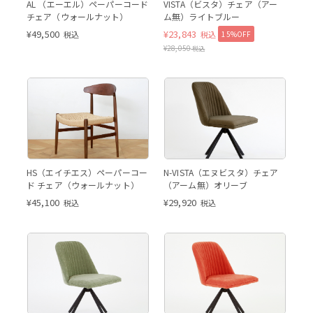
AL （エーエル）ペーパーコード
VISTA（ビスタ）チェア（アー
チェア（ウォールナット）
ム無）ライトブルー
¥
49,500
¥
23,843
15%OFF
税込
税込
¥
28,050
税込
HS ウォールナット
HS
HS ウォールナット
アーム無 オリーブ
HS（エイチエス）ペーパーコー
N-VISTA（エヌビスタ）チェア
ド チェア（ウォールナット）
（アーム無）オリーブ
¥
45,100
¥
29,920
税込
税込