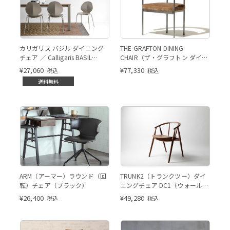
カリガリス バジル ダイニング
THE GRAFTON DINING
チェア ／ Calligaris BASIL
CHAIR（ザ・グラフトン ダイニ
Dining chair[CS1359] P900
ングチェア／ファブリック）
¥
27,060
¥
77,330
税込
税込
送料無料
ブラック
ブラック
ARM（アーマー）ラウンド（回
TRUNK2（トランクツー）ダイ
転）チェア（ブラック）
ニングチェア DC1（ウォールナ
ット）
¥
26,400
¥
49,280
税込
税込