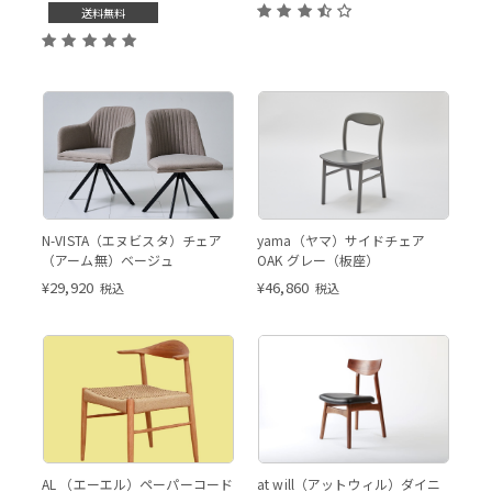
NEW YORK[CB1022] 705/P94
送料無料
アーム有（左）アーム無（右）
N-VISTA（エヌビスタ）チェア
yama（ヤマ）サイドチェア
※ご覧いただいている商品ペー
（アーム無）ベージュ
OAK グレー（板座）
ジはアーム無仕様となります。
¥
29,920
¥
46,860
税込
税込
AL レッドオーク
AL
AL （エーエル）ペーパーコード
at will（アットウィル）ダイニ