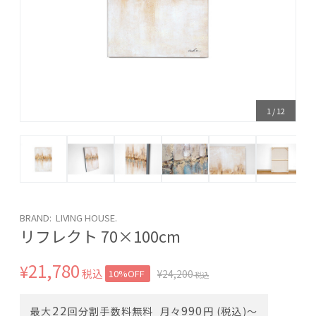
1
/
12
BRAND: LIVING HOUSE.
リフレクト 70×100cm
21,780
¥
税込
10%OFF
¥
24,200
税込
22
990
最大
回分割手数料無料
月々
円 (税込)〜