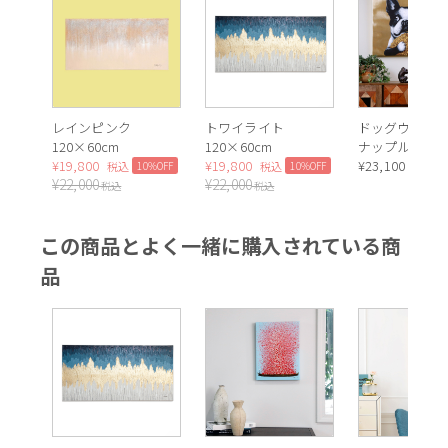
レインピンク
トワイライト
ドッグウィズ
120×60cm
120×60cm
ナップル 80x8
¥
19,800
¥
19,800
アート
¥
23,100
10%OFF
10%OFF
税込
税込
税込
¥
22,000
¥
22,000
税込
税込
この商品とよく一緒に購入されている商
品