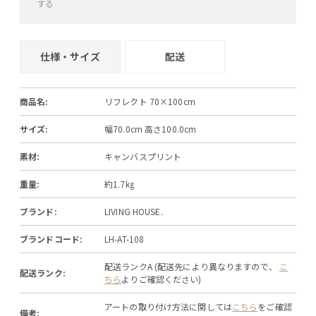
する
+
+
−
仕様・サイズ
配送
商品名:
リフレクト 70×100cm
サイズ:
幅70.0cm 高さ100.0cm
素材:
キャンバスプリント
重量:
約1.7㎏
ブランド:
LIVING HOUSE.
ブランドコード:
LH-AT-108
配送ランクA (配送先により異なりますので、
こ
配送ランク:
ちら
よりご確認ください)
アートの取り付け方法に関しては
こちら
をご確認
備考: