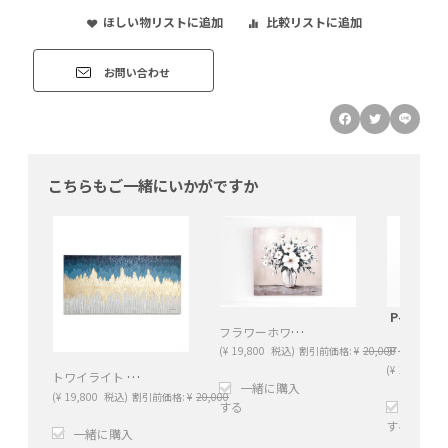
ほしい物リストに追加
比較リストに追加
お問い合わせ
こちらもご一緒にいかがですか
P-S-6金
フラワーホワイト 80×80cm
(
¥
19,800
税込)
割引前価格:
¥
20,000
(
¥
1,238
税込
トワイライト 120×60cm
一緒に購入
(
¥
19,800
税込)
割引前価格:
¥
20,000
する
一緒に
する
一緒に購入
+
−