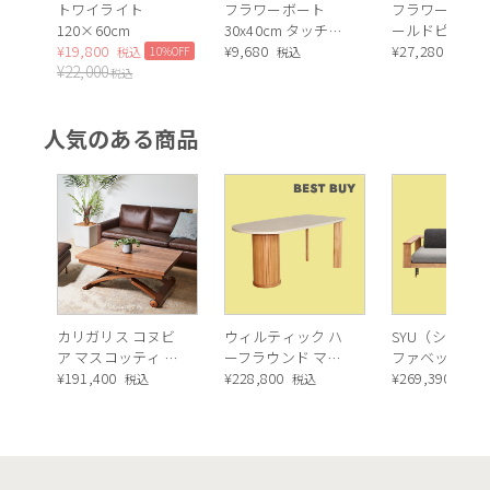
トワイライト
フラワーボート
フラワーボート
120×60cm
30x40cm タッチド
ールドピンク
¥
19,800
ピクチャー
¥
9,680
100x80cm タ
¥
27,280
10%OFF
税込
税込
税込
¥
22,000
ピクチャー
税込
人気のある商品
カリガリス コヌビ
ウィルティック ハ
SYU（シュウ）
ア マスコッティ 伸
ーフラウンド マテ
ファベッド（
長・昇降式テーブ
¥
191,400
ィエラ塗装 ダイニ
¥
228,800
ュラル）190c
¥
269,390
税込
税込
税込
ル ／ Calligaris
ングテーブル（レ
connubia
ッドオーク脚）
MASCOTTE[CB490]
P201