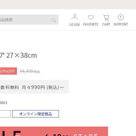
FAVORITE
SUPPORT
CART
LOGIN
 27×38cm
10%OFF
¥
4,400
税込
990
手数料無料
月々
円 (税込)〜
3863
オンライン限定商品