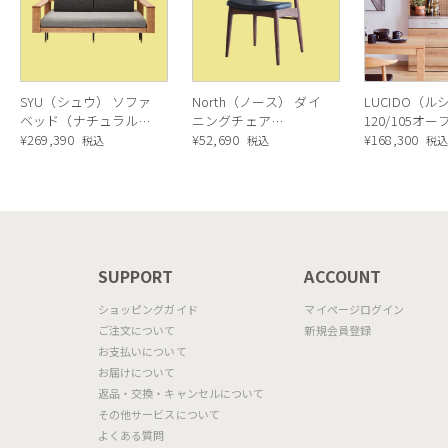
SYU（シュウ） ソファ
North（ノース） ダイ
LUCIDO（ル
ベッド（ナチュラル）
ニングチェア
120/105オ
190cm
¥
269,390
AC02（ウォールナッ
¥
52,690
ニングボード
¥
168,300
税込
税込
税
ト）
ラル色
N
SUPPORT
ACCOUNT
ショッピングガイド
マイページログイン
ご注文について
新規会員登録
お支払いについて
お届けについて
返品・交換・キャンセルについて
その他サービスについて
よくある質問