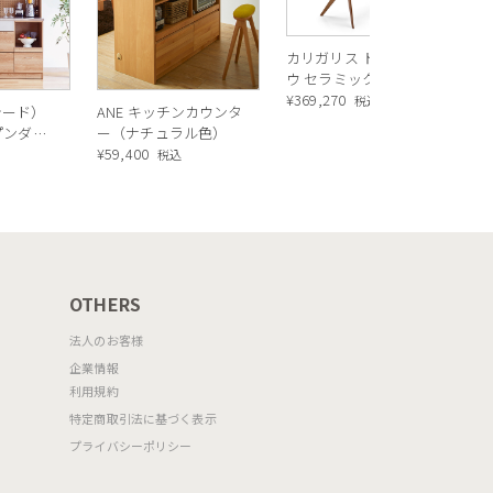
バ
カリガリス トウキョ
ウ セラミック ダイニ
ングテーブル ／
¥
369,270
税込
シード）
ANE キッチンカウンタ
Calligaris TOKYO
ープンダイ
ー（ナチュラル色）
ceramic Dining
 ナチュ
¥
59,400
込
税込
table[CS18-FR] P321
OTHERS
法人のお客様
企業情報
利用規約
特定商取引法に基づく表示
プライバシーポリシー