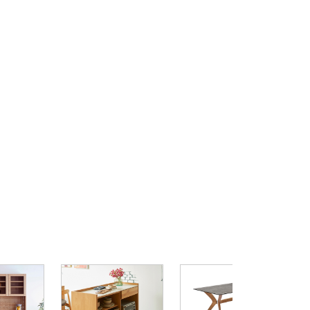
R
ス
ル
¥
1