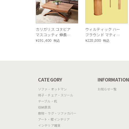
カリガリス コヌビア
ウィルティック ハー
マスコッティ 伸長・
フラウンド マティエ
昇降式テーブル ／
¥
191,400
ラ塗装 ダイニングテ
¥
228,800
税込
税込
Calligaris connubia
ーブル（レッドオーク
MASCOTTE[CB490]
脚）
P201
CATEGORY
INFORMATIO
ソファ・オットマン
お知らせ一覧
椅子・チェア・スツール
テーブル・机
収納家具
敷物・ラグ・ソファカバー
アート・壁インテリア
インテリア雑貨