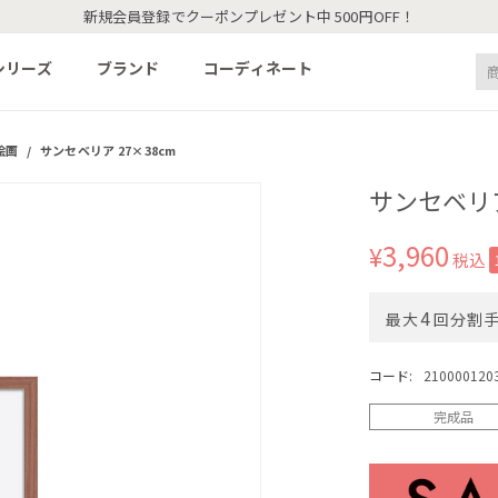
新規会員登録でクーポンプレゼント中 500円OFF！
シリーズ
ブランド
コーディネート
絵画
/
サンセベリア 27×38cm
サンセベリア
3,960
¥
税込
4
最大
回分割
コード:
210000120
完成品