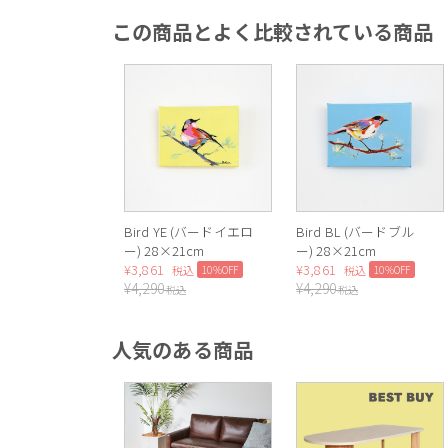
この商品とよく比較されている商品
Bird YE (バードイエロ
Bird BL (バードブル
ー) 28×21cm
ー) 28×21cm
¥
3,861
¥
3,861
10%OFF
10%OFF
税込
税込
¥
4,290
¥
4,290
税込
税込
人気のある商品