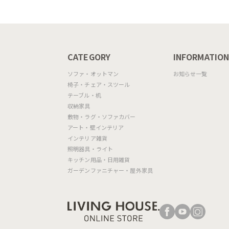
MASCOTTE[CB490]
P201
CATEGORY
INFORMATIO
ソファ・オットマン
お知らせ一覧
椅子・チェア・スツール
テーブル・机
収納家具
敷物・ラグ・ソファカバー
アート・壁インテリア
インテリア雑貨
照明器具・ライト
キッチン用品・日用雑貨
ガーデンファニチャー・屋外家具