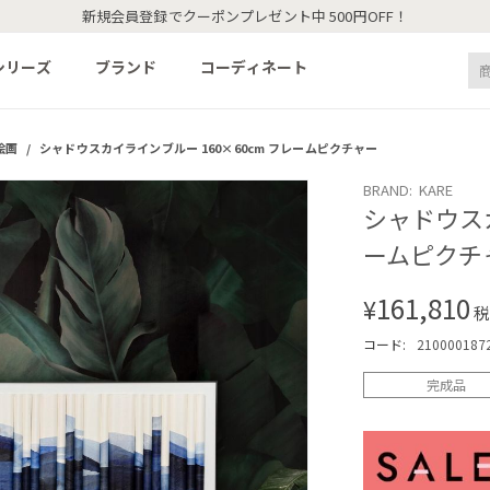
新規会員登録でクーポンプレゼント中 500円OFF！
シリーズ
ブランド
コーディネート
絵画
/
シャドウスカイラインブルー 160×60cm フレームピクチャー
BRAND: KARE
シャドウスカ
ームピクチ
161,810
¥
税
コード:
210000187
完成品