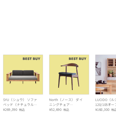
SYU（シュウ） ソファ
North（ノース） ダイ
LUCIDO（
ベッド（ナチュラル）
ニングチェア
120/105オ
190cm
¥
269,390
AC02（ウォールナッ
¥
52,690
ニングボード
¥
168,300
税込
税込
税
ト）
ル色