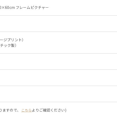
0×60cm フレームピクチャー
メージプリント）
スチック製）
なりますので、
よりご確認ください)
こちら