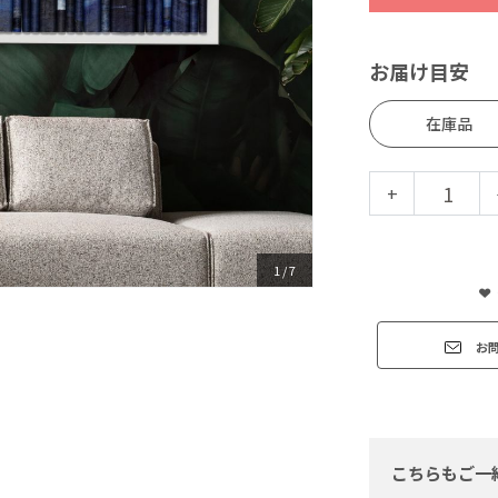
お届け目安
在庫品
+
1
/
7
お
こちらもご一