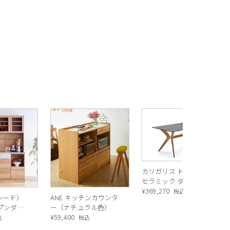
カリガリス トウキョウ
セラミック ダイニング
テーブル ／ Calligaris
¥
369,270
税込
ルシード）
ANE キッチンカウンタ
TOKYO ceramic Dining
ープンダイ
ー（ナチュラル色）
table[CS18-FR] P321
 ナチュラ
¥
59,400
込
税込