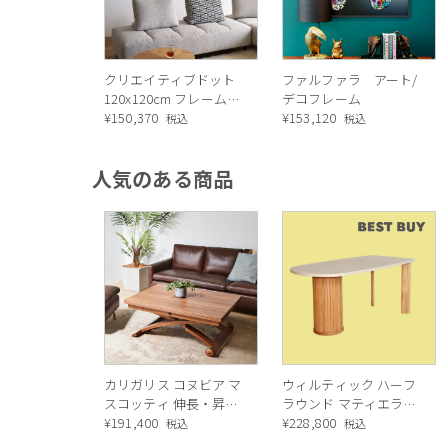
クリエイティブドット
ファルファラ アート/
120x120cm フレームピ
デコフレーム
クチャー
¥
150,370
¥
153,120
税込
税込
人気のある商品
カリガリス コヌビア マ
ウィルティック ハーフ
スコッティ 伸長・昇降
ラウンド マティエラ塗
式テーブル ／ Calligaris
¥
191,400
装 ダイニングテーブル
¥
228,800
税込
税込
connubia
（レッドオーク脚）