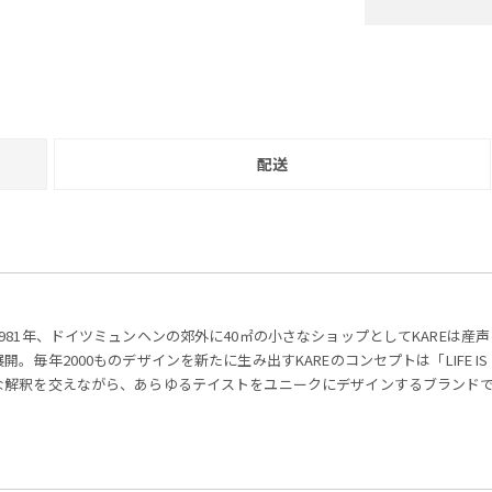
配送
1981年、ドイツミュンヘンの郊外に40㎡の小さなショップとしてKAREは産
展開。毎年2000ものデザインを新たに生み出すKAREのコンセプトは「LIFE IS STYL
な解釈を交えながら、あらゆるテイストをユニークにデザインするブランド