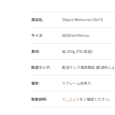
商品名:
Object Memories 50x70
サイズ:
W500xH700mm
素材:
紙 200g (FSC認証)
配送ランク:
配送ランク雑貨商品 (配送先に
備考:
※フレーム別売り
取扱説明:
＜
＞をご確認ください。
こちら