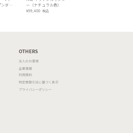
Calligaris TOKYO
ープンダイ
ー（ナチュラル色）
ceramic Dining
 ナチュ
¥
59,400
込
税込
table[CS18-FR] P321
OTHERS
法人のお客様
企業情報
利用規約
特定商取引法に基づく表示
プライバシーポリシー