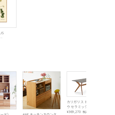
IS
 オークフ
R
ス
ル
¥
1
バ
カリガリス トウキョ
ウ セラミック ダイニ
ングテーブル ／
¥
369,270
税込
シード）
ANE キッチンカウンタ