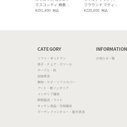
マスコッティ 伸長・
フラウンド マティエ
昇降式テーブル ／
¥
191,400
ラ塗装 ダイニングテ
¥
228,800
税込
税込
Calligaris connubia
ーブル（レッドオーク
MASCOTTE[CB490]
脚）
P201
CATEGORY
INFORMATIO
ソファ・オットマン
お知らせ一覧
椅子・チェア・スツール
テーブル・机
収納家具
敷物・ラグ・ソファカバー
アート・壁インテリア
インテリア雑貨
照明器具・ライト
キッチン用品・日用雑貨
ガーデンファニチャー・屋外家具