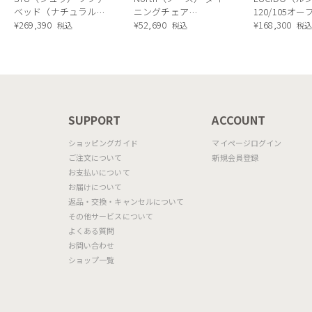
ベッド（ナチュラル）
ニングチェア
120/105オ
190cm
¥
269,390
AC02（ウォールナッ
¥
52,690
ニングボード
¥
168,300
税込
税込
税
ト）
ラル色
N
SUPPORT
ACCOUNT
ショッピングガイド
マイページログイン
ご注文について
新規会員登録
お支払いについて
お届けについて
返品・交換・キャンセルについて
その他サービスについて
よくある質問
お問い合わせ
ショップ一覧