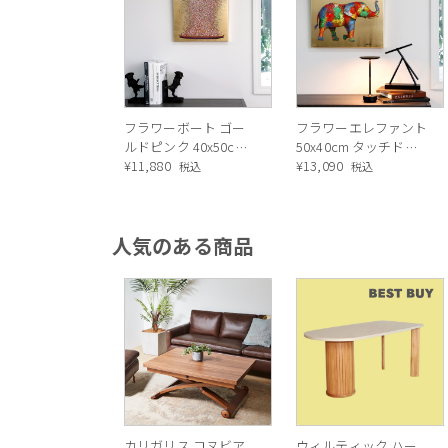
フラワーボート ゴー
フラワーエレファント
ルドピンク 40x50cm
50x40cm タッチドピ
タッチドピクチャー
¥
11,880
クチャー
¥
13,090
税込
税込
人気のある商品
カリガリス コヌビア
ウィルティック ハー