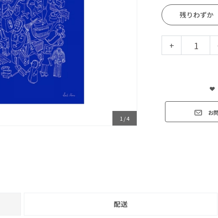
残りわずか
+
お
1
/
4
配送