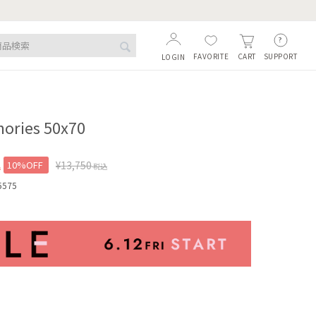
FAVORITE
SUPPORT
CART
LOGIN
ories 50x70
込
10%OFF
¥
13,750
税込
5575