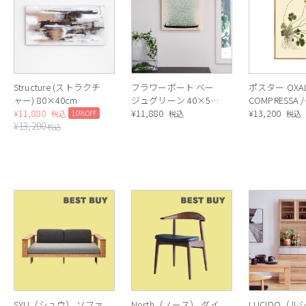
Structure (ストラクチ
フラワーボート ベー
ポスター OXAL
ャー) 80×40cm
ジュグリーン 40×50
COMPRESSA /
¥
11,880
cm タッチドピクチャ
¥
11,880
30×40cm /
¥
13,200
10%OFF
税込
税込
税込
¥
13,200
ー
レーム
税込
SYU（シュウ） ソファ
North（ノース） ダイ
LUCIDO（ル