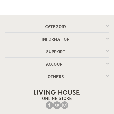
ル ／ Calligaris
ングテーブル（レ
connubia
ッドオーク脚）
MASCOTTE[CB490]
P201
CATEGORY
INFORMATION
SUPPORT
ACCOUNT
OTHERS