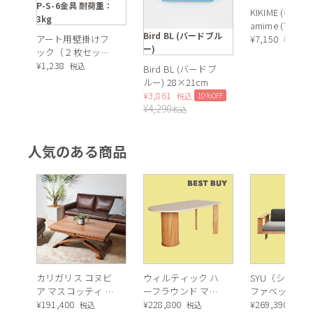
P-S-6金具 耐荷重：
KIKIME (キキメ
3kg
amime (アミメ
Bird BL (バードブル
アート用壁掛けフ
レート 半月
¥
7,150
税込
ー)
ック（２枚セッ
ト）耐荷重：3kg
¥
1,238
税込
Bird BL (バードブ
ルー) 28×21cm
¥
3,861
10%OFF
税込
¥
4,290
税込
人気のある商品
カリガリス コヌビ
ウィルティック ハ
SYU（シュウ）
ア マスコッティ 伸
ーフラウンド マテ
ファベッド（
長・昇降式テーブ
¥
191,400
ィエラ塗装 ダイニ
¥
228,800
ュラル）190c
¥
269,390
税込
税込
税込