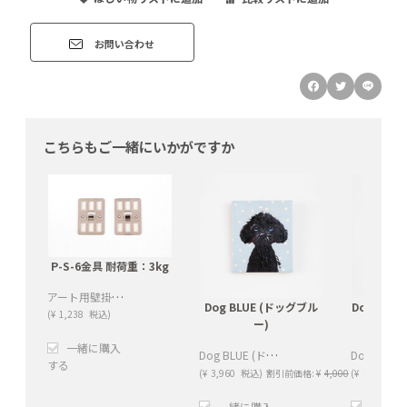
お問い合わせ
こちらもご一緒にいかがですか
P-S-6金具 耐荷重：3kg
アート用壁掛けフック（２枚セット）耐荷重：3kg
Dog BLUE (ドッグブル
Dog GRE
(
¥
1,238
税込)
ー)
一緒に購入
Dog BLUE (ドッグブルー) 25×30cm *
する
(
¥
3,960
税込)
割引前価格:
¥
4,000
(
¥
3,960
税込
+
−
一緒に購入
一緒に