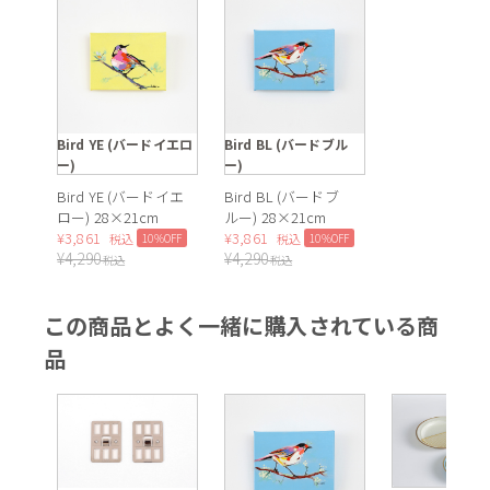
Bird YE (バードイエロ
Bird BL (バードブル
ー)
ー)
Bird YE (バードイエ
Bird BL (バードブ
ロー) 28×21cm
ルー) 28×21cm
¥
3,861
¥
3,861
10%OFF
10%OFF
税込
税込
¥
4,290
¥
4,290
税込
税込
この商品とよく一緒に購入されている商
品