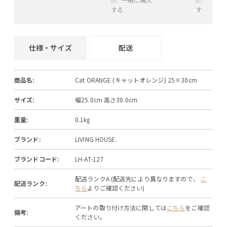
する
する
+
−
+
仕様・サイズ
配送
商品名:
Cat ORANGE (キャットオレンジ) 25×30cm
サイズ:
幅25.0cm 高さ30.0cm
重量:
0.1㎏
ブランド:
LIVING HOUSE.
ブランドコード:
LH-AT-127
配送ランクA (配送先により異なりますので、
こ
配送ランク:
ちら
よりご確認ください)
アートの取り付け方法に関しては
こちら
をご確認
備考:
ください。