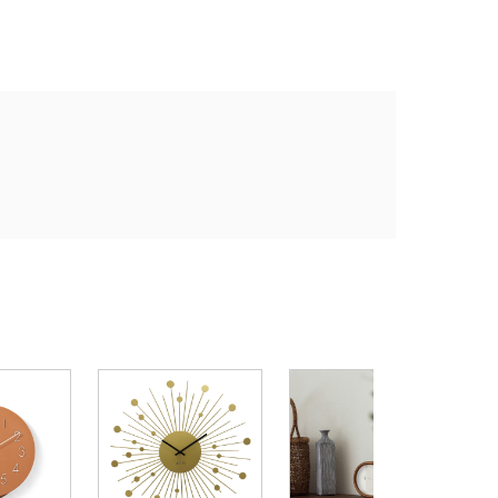
ヨ
¥
1