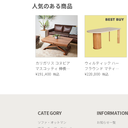
人気のある商品
カリガリス コヌビア
ウィルティック ハー
マスコッティ 伸長・
フラウンド マティエ
昇降式テーブル ／
¥
191,400
ラ塗装 ダイニングテ
¥
228,800
税込
税込
Calligaris connubia
ーブル（レッドオーク
MASCOTTE[CB490]
脚）
P201
CATEGORY
INFORMATIO
ソファ・オットマン
お知らせ一覧