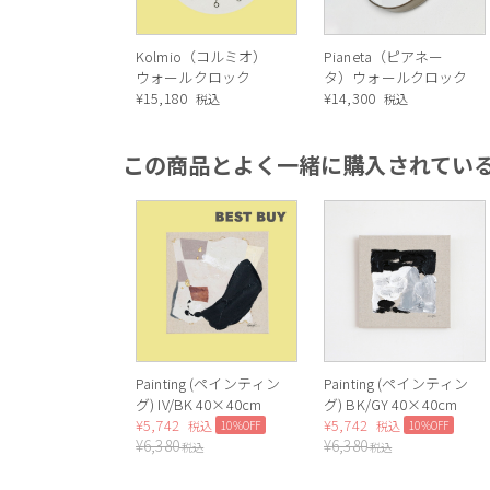
Kolmio（コルミオ）
Pianeta（ピアネー
ウォールクロック
タ）ウォールクロック
¥
15,180
¥
14,300
税込
税込
この商品とよく一緒に購入されてい
Painting (ペインティン
Painting (ペインティン
グ) IV/BK 40×40cm
グ) BK/GY 40×40cm
¥
5,742
¥
5,742
10%OFF
10%OFF
税込
税込
¥
6,380
¥
6,380
税込
税込