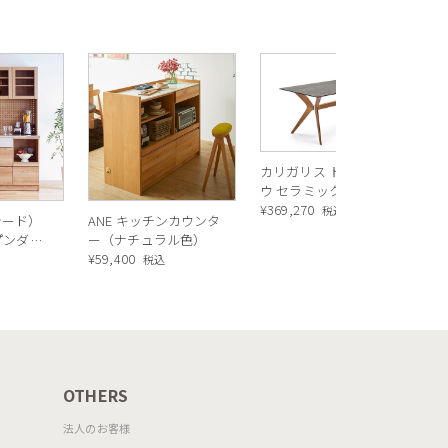
R
ス
ル
¥
1
バ
カリガリス トウキョ
ウ セラミック ダイニ
ングテーブル ／
¥
369,270
税込
シード）
ANE キッチンカウンタ
Calligaris TOKYO
ープンダイ
ー（ナチュラル色）
ceramic Dining
 ナチュ
¥
59,400
込
税込
table[CS18-FR] P321
OTHERS
法人のお客様