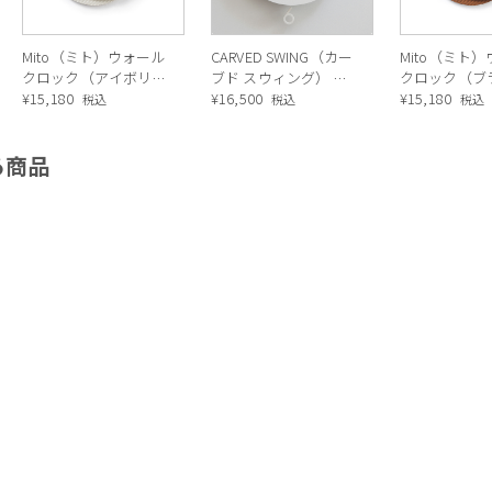
Mito（ミト）ウォール
CARVED SWING（カー
Mito（ミト
クロック（アイボリ
ブド スウィング） 時
クロック（ブ
ー）
¥
15,180
計
¥
16,500
¥
15,180
税込
税込
税込
る商品