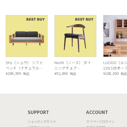
SYU（シュウ） ソファ
North（ノース） ダイ
LUCIDO（ル
ベッド（ナチュラル）
ニングチェア
120/105オ
190cm
¥
269,390
AC02（ウォールナッ
¥
52,690
ニングボード
¥
168,300
税込
税込
税
ト）
ラル色
N
SUPPORT
ACCOUNT
ショッピングガイド
マイページログイン