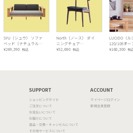
SYU（シュウ） ソファ
North（ノース） ダイ
LUCIDO（
ベッド（ナチュラル）
ニングチェア
120/105オ
190cm
¥
269,390
AC02（ウォールナッ
¥
52,690
ニングボード
¥
168,300
税込
税込
税
ト）
ル色
N
SUPPORT
ACCOUNT
ショッピングガイド
マイページログイン
ご注文について
新規会員登録
お支払いについて
お届けについて
返品・交換・キャンセルについて
その他サービスについて