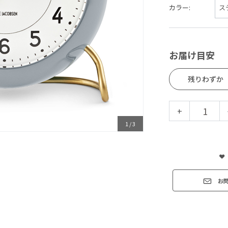
カラー:
お届け目安
残りわずか
+
1
/
3
お