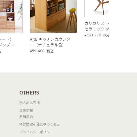
カリガリス トウキョウ
セラミック ダイニング
テーブル ／ Calligaris
¥
369,270
税込
ルシード）
ANE キッチンカウンタ
TOKYO ceramic Dining
ープンダイ
ー（ナチュラル色）
table[CS18-FR] P321
 ナチュラ
¥
59,400
込
税込
OTHERS
法人のお客様
企業情報
利用規約
特定商取引法に基づく表示
プライバシーポリシー