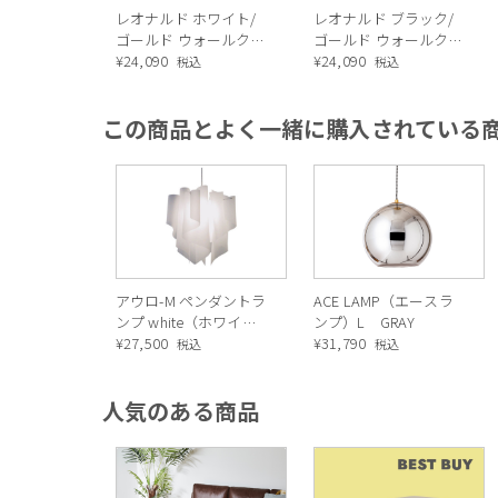
レオナルド ホワイト/
レオナルド ブラック/
ゴールド ウォールクロ
ゴールド ウォールクロ
ック
¥
24,090
ック
¥
24,090
税込
税込
この商品とよく一緒に購入されている
アウロ-M ペンダントラ
ACE LAMP（エースラ
ンプ white（ホワイ
ンプ）L GRAY
ト）
¥
27,500
¥
31,790
税込
税込
人気のある商品