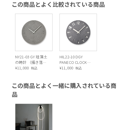
この商品とよく比較されている商品
NY21-03 GY 珪藻土
HIL22-10 DGY
の時計 （掻き落と
PANECO CLOCK
し） グレー
¥
11,000
サンド・ダークグ
¥
11,000
税込
税込
レー・ナンバー
この商品とよく一緒に購入されている商
品