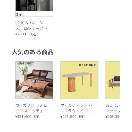
３ｍ
LEUCIS（ルーシ
ス） LED テープラ
イト（３m）
¥
7,700
税込
人気のある商品
カリガリス コヌビ
ウィルティック ハ
SYU（シュウ）
ア マスコッティ 伸
ーフラウンド マテ
ファベッド（
長・昇降式テーブ
¥
191,400
ィエラ塗装 ダイニ
¥
228,800
ュラル）190c
¥
269,390
税込
税込
税込
ル ／ Calligaris
ングテーブル（レ
connubia
ッドオーク脚）