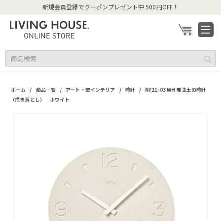
新規会員登録でクーポンプレゼント中 500円OFF！
/
/
/
/
ホーム
商品一覧
アート・壁インテリア
時計
NY21-03 WH 珪藻土の時計
（掻き落とし） ホワイト