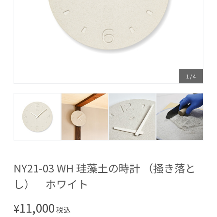
1
/
4
NY21-03 WH 珪藻土の時計 （掻き落と
し） ホワイト
11,000
¥
税込