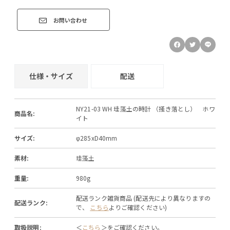
お問い合わせ
仕様・サイズ
配送
NY21-03 WH 珪藻土の時計 （掻き落とし） ホワ
商品名:
イト
サイズ:
φ285xD40mm
素材:
珪藻土
重量:
980g
配送ランク雑貨商品 (配送先により異なりますの
配送ランク:
で、
こちら
よりご確認ください)
取扱説明:
＜
こちら
＞をご確認ください。