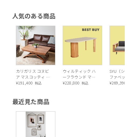
人気のある商品
カリガリス コヌビ
ウィルティック ハ
SYU（シュウ）
ア マスコッティ 伸
ーフラウンド マテ
ファベッド（
長・昇降式テーブ
¥
191,400
ィエラ塗装 ダイニ
¥
228,800
ュラル）190c
¥
269,390
税込
税込
税込
ル ／ Calligaris
ングテーブル（レ
connubia
ッドオーク脚）
最近見た商品
MASCOTTE[CB490]
P201