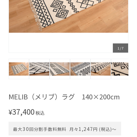
1
/
7
MELIB（メリブ）ラグ 140×200cm
37,400
¥
税込
30
1,247
最大
回分割手数料無料
月々
円 (税込)〜