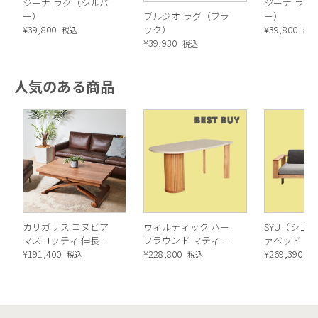
ジーナ ラグ（シルバ
ジーナ ラグ
ー）
ブルジオ ラグ（ブラ
ー）
¥
39,800
ック）
¥
39,800
税込
税
¥
39,930
税込
人気のある商品
カリガリス コヌビア
ウィルティック ハー
SYU（シュウ
マスコッティ 伸長・
フラウンド マティエ
ァベッド（
昇降式テーブル ／
¥
191,400
ラ塗装 ダイニングテ
¥
228,800
ル）190cm
¥
269,390
税込
税込
税
Calligaris connubia
ーブル（レッドオーク
MASCOTTE[CB490]
脚）
P201