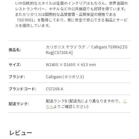
いの伝統的なスタイルは住居のインテリアはもちろん、世界各国の
レストランやバー、ホテルなどの公共施設でも好評を得ています。
またカリガリスは国際的な品質管理・品質保証の規格である
「ISO9001」を取得しており、常に安全で安心できる製品とサービ
スを提供しています。
カリガリス テラゾ ラグ ／ Calligaris TERRAZZO
商品名:
Rug[CS7208-A]
サイズ:
W2400 × D1600 × H13 mm
ブランド:
Calligaris (カリガリス)
ブランドコード:
CS7208-A
配送ランクB (配送先により異なりますので、
こ
配送ランク:
ちら
よりご確認ください)
レビュー