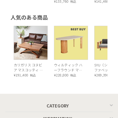
Calligaris UPTOWN
¥
133,760
Calligaris Chin
¥
141,460
税込
税込
Rug[CS7236-A /
Rug[CS7209-A]
CS7236-B]
人気のある商品
カリガリス コヌビ
ウィルティック ハ
SYU（シュウ）
ア マスコッティ 伸
ーフラウンド マテ
ファベッド（
長・昇降式テーブ
¥
191,400
ィエラ塗装 ダイニ
¥
228,800
ュラル）190c
¥
269,390
税込
税込
税込
ル ／ Calligaris
ングテーブル（レ
connubia
ッドオーク脚）
MASCOTTE[CB490]
P201
CATEGORY