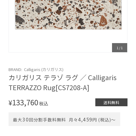
1
/
1
BRAND: Calligaris (カリガリス)
カリガリス テラゾ ラグ ／ Calligaris
TERRAZZO Rug[CS7208-A]
133,760
¥
送料無料
税込
30
4,459
最大
回分割手数料無料
月々
円 (税込)〜