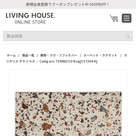
新規会員登録でクーポンプレゼント中 500円OFF！
/
/
/
/
ホーム
商品一覧
敷物・ラグ・ソファカバー
カーペット・ラグマット
カ
リガリス テラゾ ラグ ／ Calligaris TERRAZZO Rug[CS7208-A]