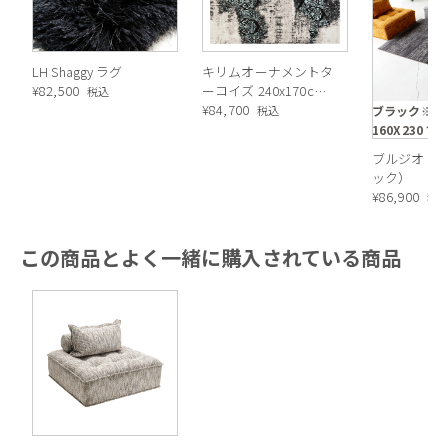
LH Shaggy ラグ
キリムオーナメントタ
¥
82,500
ーコイズ 240x170cm
税込
カーペット
¥
84,700
ブラック※画
税込
160X230 で
ブルジオ ラ
ック）
¥
86,900
税
この商品とよく一緒に購入されている商品