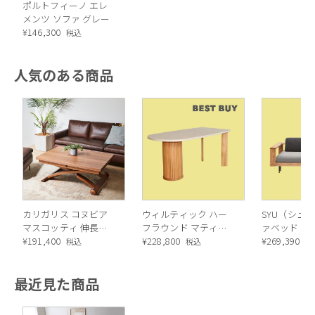
ポルトフィーノ エレ
メンツ ソファ グレー
¥
146,300
税込
人気のある商品
カリガリス コヌビア
ウィルティック ハー
SYU（シュウ
マスコッティ 伸長・
フラウンド マティエ
ァベッド（
昇降式テーブル ／
¥
191,400
ラ塗装 ダイニングテ
¥
228,800
ル）190cm
¥
269,390
税込
税込
税
Calligaris connubia
ーブル（レッドオーク
MASCOTTE[CB490]
脚）
最近見た商品
P201