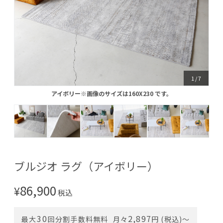
1
/
7
アイボリー※画像のサイズは160X230 です。
アイボリー※画像のサイズは160X230 です。
ブルジオ ラグ（アイボリー）
86,900
¥
税込
30
2,897
最大
回分割手数料無料
月々
円 (税込)〜