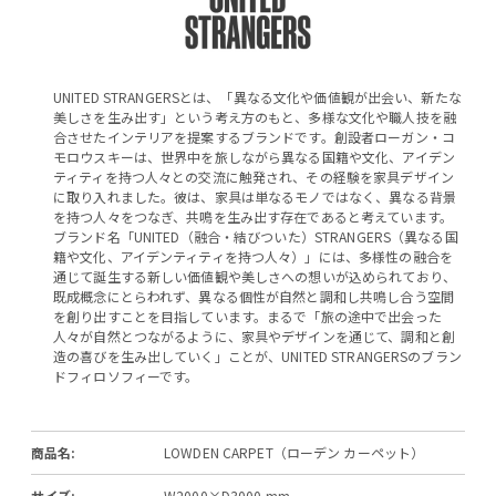
UNITED STRANGERSとは、「異なる文化や価値観が出会い、新たな
美しさを生み出す」という考え方のもと、多様な文化や職人技を融
合させたインテリアを提案するブランドです。創設者ローガン・コ
モロウスキーは、世界中を旅しながら異なる国籍や文化、アイデン
ティティを持つ人々との交流に触発され、その経験を家具デザイン
に取り入れました。彼は、家具は単なるモノではなく、異なる背景
を持つ人々をつなぎ、共鳴を生み出す存在であると考えています。
ブランド名「UNITED（融合・結びついた）STRANGERS（異なる国
籍や文化、アイデンティティを持つ人々）」には、多様性の融合を
通じて誕生する新しい価値観や美しさへの想いが込められており、
既成概念にとらわれず、異なる個性が自然と調和し共鳴し合う空間
を創り出すことを目指しています。まるで「旅の途中で出会った
人々が自然とつながるように、家具やデザインを通じて、調和と創
造の喜びを生み出していく」ことが、UNITED STRANGERSのブラン
ドフィロソフィーです。
商品名:
LOWDEN CARPET（ローデン カーペット）
サイズ:
W2000×D3000 mm