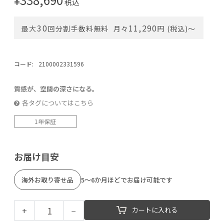
¥
税込
30
11,290
最大
回分割手数料無料
月々
円 (税込)〜
コード:
2100002331596
質感が、空間の深さになる。
各タグについてはこちら
1年保証
お届け目安
海外お取り寄せ品
5～6か月ほどでお届け可能です
+
−
カートに入れる