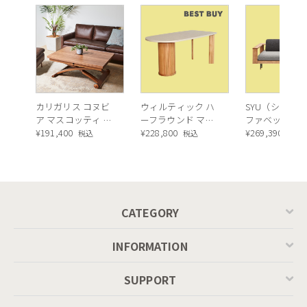
カリガリス コヌビ
ウィルティック ハ
SYU（シュウ）
ア マスコッティ 伸
ーフラウンド マテ
ファベッド（
長・昇降式テーブ
¥
191,400
ィエラ塗装 ダイニ
¥
228,800
ュラル）190c
¥
269,390
税込
税込
税込
ル ／ Calligaris
ングテーブル（レ
connubia
ッドオーク脚）
MASCOTTE[CB490]
P201
CATEGORY
INFORMATION
SUPPORT