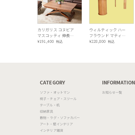
カリガリス コヌビア
ウィルティック ハー
マスコッティ 伸長・
フラウンド マティエ
昇降式テーブル ／
¥
191,400
ラ塗装 ダイニングテ
¥
228,800
税込
税込
Calligaris connubia
ーブル（レッドオーク
MASCOTTE[CB490]
脚）
P201
CATEGORY
INFORMATIO
ソファ・オットマン
お知らせ一覧
椅子・チェア・スツール
テーブル・机
収納家具
敷物・ラグ・ソファカバー
アート・壁インテリア
インテリア雑貨