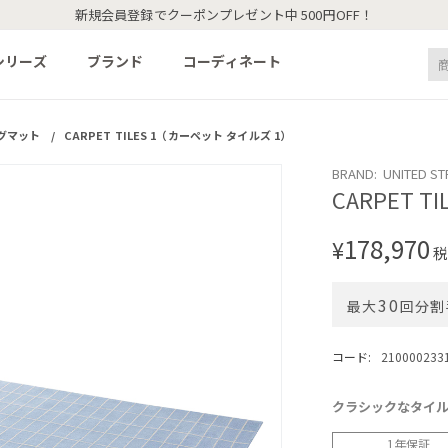
新規会員登録でクーポンプレゼント中 500円OFF！
シリーズ
ブランド
コーディネート
グマット
/
CARPET TILES 1（カーペット タイルズ 1）
BRAND: UNITED S
CARPET 
178,970
¥
税
30
最大
回分割
コード:
210000233
クラシックなタイ
1年保証