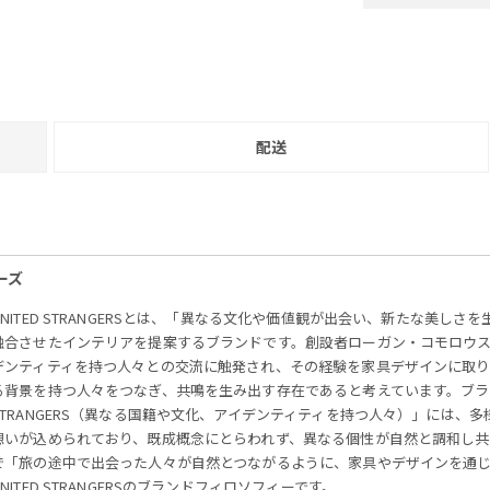
配送
ャーズ
UNITED STRANGERSとは、「異なる文化や価値観が出会い、新たな美
融合させたインテリアを提案するブランドです。創設者ローガン・コモロウ
デンティティを持つ人々との交流に触発され、その経験を家具デザインに取
る背景を持つ人々をつなぎ、共鳴を生み出す存在であると考えています。ブラン
STRANGERS（異なる国籍や文化、アイデンティティを持つ人々）」には
想いが込められており、既成概念にとらわれず、異なる個性が自然と調和し
で「旅の途中で出会った人々が自然とつながるように、家具やデザインを通
UNITED STRANGERSのブランドフィロソフィーです。