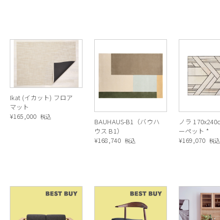
Ikat (イカット) フロア
マット
¥
165,000
税込
BAUHAUS-B1（バウハ
ノラ 170x24
ウス B1）
ーペット *
¥
168,740
¥
169,070
税込
税