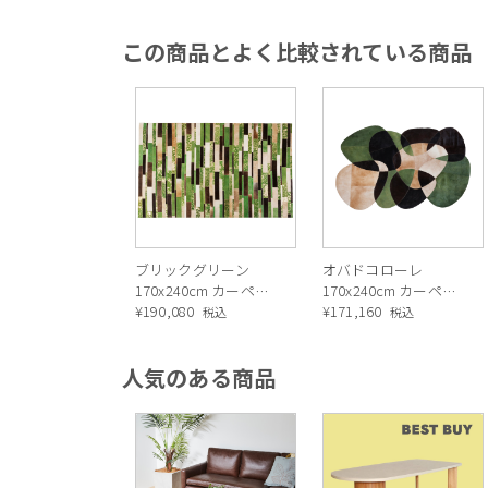
この商品とよく比較されている商品
ブリックグリーン
オバドコローレ
170x240cm カーペッ
170x240cm カーペッ
ト
¥
190,080
ト
¥
171,160
税込
税込
人気のある商品