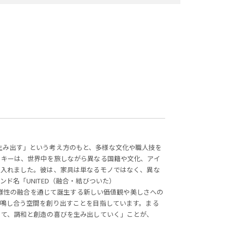
しさを生み出す」という考え方のもと、多様な文化や職人技を
スキーは、世界中を旅しながら異なる国籍や文化、アイ
り入れました。彼は、家具は単なるモノではなく、異な
ド名「UNITED（融合・結びついた）
、多様性の融合を通じて誕生する新しい価値観や美しさへの
共鳴し合う空間を創り出すことを目指しています。まる
じて、調和と創造の喜びを生み出していく」ことが、