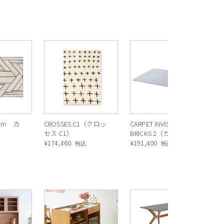
CA
ペ
¥
1
0cm カ
CROSSES C1（クロッ
CARPET INVISIBLE
セス C1）
BRICKS 2（カーペット
¥
174,460
インビジブル ブリッ
¥
191,400
込
税込
税込
クス 2）
R
ス
ル
¥
1