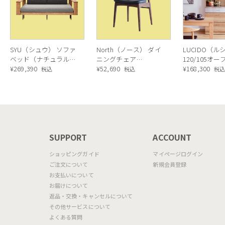
SYU（シュウ） ソファ
North（ノース） ダイ
LUCIDO（ル
ベッド（ナチュラル）
ニングチェア
120/105オ
190cm
¥
269,390
AC02（ウォールナッ
¥
52,690
ニングボード
¥
168,300
税込
税込
税
ト）
ラル色
N
SUPPORT
ACCOUNT
ショッピングガイド
マイページログイン
ご注文について
新規会員登録
お支払いについて
お届けについて
返品・交換・キャンセルについて
その他サービスについて
よくある質問