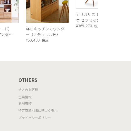
バ
カリガリス トウキョ
ウ セラミック ダイニ
ングテーブル ／
¥
369,270
税込
シード）
ANE キッチンカウンタ
Calligaris TOKYO
ープンダイ
ー（ナチュラル色）
ceramic Dining
 ナチュ
¥
59,400
込
税込
table[CS18-FR] P321
OTHERS
法人のお客様
企業情報
利用規約
特定商取引法に基づく表示
プライバシーポリシー