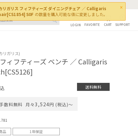
×
カリガリス フィフティーズ ダイニングチェア ／ Calligaris
hair[CS1854] S0F
の数量を購入可能な値に変更しました。
FAVORITE
SUPPORT
CART
LOGIN
s (カリガリス)
ィフティーズ ベンチ ／ Calligaris
nch[CS5126]
送料無料
込
3,524
手数料無料
月々
円 (税込)〜
1781
商品
1年保証