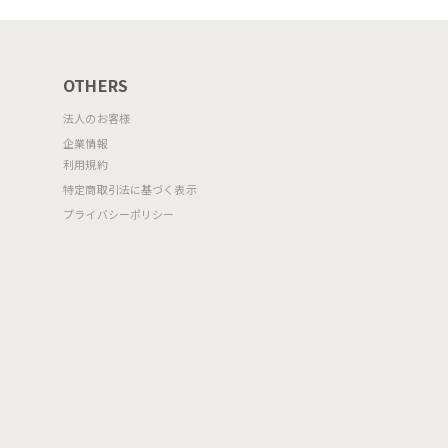
に合わせてあれこれ選ぶのが楽しくなり
OTHERS
法人のお客様
企業情報
利用規約
特定商取引法に基づく表示
プライバシーポリシー
0H(フォレストグリーン) 脚：P15（マ