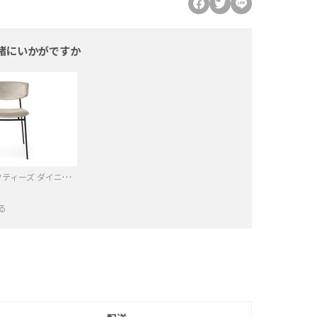
緒にいかがですか
カリガリス フィフティーズ ダイニングチェア ／ Calligaris FIFTIES Dining chair[CS1854] S0F
る