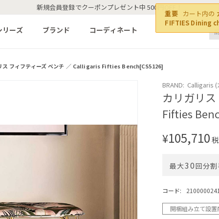
新規会員登録でクーポンプレゼント中 500円OFF！
重要
カート内の
FIFTIES Dining c
シリーズ
ブランド
コーディネート
 フィフティーズ ベンチ ／ Calligaris Fifties Bench[CS5126]
BRAND: Calligari
カリガリス フ
Fifties Be
105,710
¥
税
30
最大
回分割
コード:
210000024
開梱組み立て設置