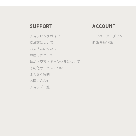
フォレストグリーン)は落ち着きと深みのあるアースカラー。お部屋のイメージ
そうなバリエーションです。
N
SUPPORT
ACCOUNT
ショッピングガイド
マイページログイン
ご注文について
新規会員登録
お支払いについて
お届けについて
返品・交換・キャンセルについて
その他サービスについて
よくある質問
P175（ブラス）/張地：S7E (ピンク) 脚：P15（マットブラック）/張地：S
お問い合わせ
ットブラック）
ショップ一覧
様々な用途に使える機能性