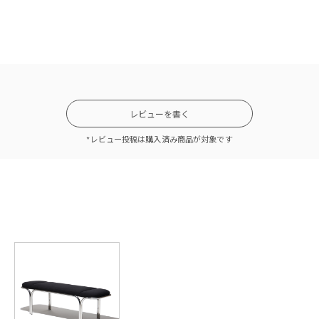
レビューを書く
張地：S7E (ピンク) 脚：P175（ブラス）
*レビュー投稿は購入済み商品が対象です
レトロで軽快なデザイン
ベンチは、ほっそりとした脚部が軽快な印象のアイテム。角が取れた長方形で薄型
いて、控えめながらデザインのアクセントに。ほっそりした丸パイプは脚部や
す。次々とデザイナーズチェアが誕生した時代を思いながら心ときめき、流行