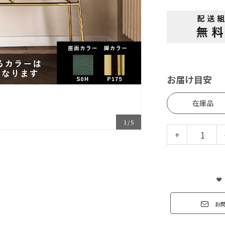
お届け目安
在庫品
1
/
5
+
お