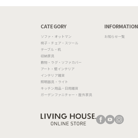
った表情を見せてくれます。S0H(
P201
CATEGORY
INFORMATIO
ソファ・オットマン
お知らせ一覧
椅子・チェア・スツール
テーブル・机
収納家具
敷物・ラグ・ソファカバー
アート・壁インテリア
インテリア雑貨
（左から）張地：S7E (ピンク) 脚：
照明器具・ライト
キッチン用品・日用雑貨
ガーデンファニチャー・屋外家具