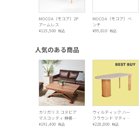
MOCOA（モコア）2P
MOCOA（モコア）ベ
アームレス
ンチ
¥
115,500
¥
95,810
税込
税込
人気のある商品
デザイナーは工業デザインチームのBuse
を一緒にデザインしているManuela Bus
新的な物を開発し、多数の賞を
カリガリス コヌビア
ウィルティック ハー
「張地のカラーバリエーションは、S7E 
マスコッティ 伸長・
フラウンド マティエ
昇降式テーブル ／
¥
191,400
ラ塗装 ダイニングテ
¥
228,800
種類なので全部でバリエーションは4
税込
税込
Calligaris connubia
ーブル（レッドオーク
クを背景に南の島の温暖な気候や海
MASCOTTE[CB490]
脚）