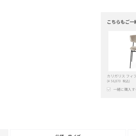
こちらもご一
(
¥
56,870
税込)
一緒に購入す