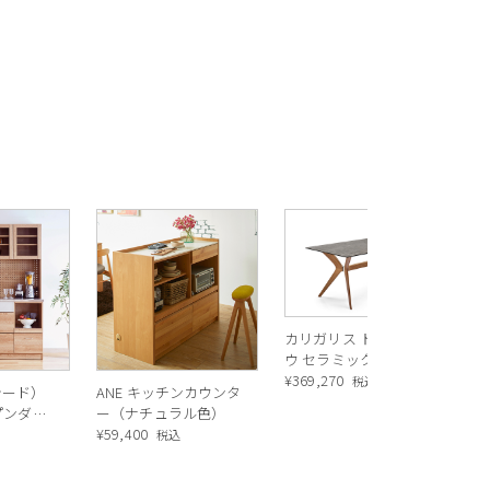
りホームおよびインダストリアル向けの新商品
R
ス
いものと伝統的な物、新技術と新素材をコラボして革
ル
¥
1
50‘sスタイルのベンチです。
バ
カリガリス トウキョ
ウ セラミック ダイニ
ングテーブル ／
¥
369,270
税込
シード）
ANE キッチンカウンタ
Calligaris TOKYO
（マットブラック）とP175（ブラス）の2
ープンダイ
ー（ナチュラル色）
ceramic Dining
 ナチュ
¥
59,400
風のボタニカル柄。流行ののくすみピン
込
税込
table[CS18-FR] P321
沢のあるゴールドの脚を合わせると違