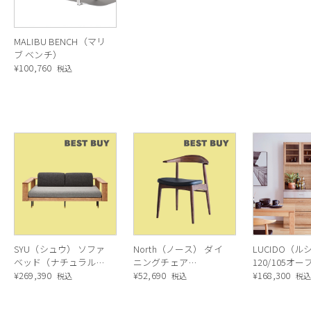
MALIBU BENCH（マリ
ブ ベンチ）
¥
100,760
税込
張地：S7E (ピンク) 脚：P15（マットブラック）
tti Garuti Redaelli（ブセッティ/ガルティ/レダエリ）。2008年よ
etti、Andrea Garuti、 そして Matteo Redaelli の3人。新し
受賞し国際的にも評価されているデザイナー。エレガントと懐かしさが共存する
張地×脚部は4種類のカラーバリエーション
SYU（シュウ） ソファ
North（ノース） ダイ
LUCIDO（ル
(ピンク)とS0H(フォレストグリーン)の2種類。脚部はP15 MATT BLACK
ベッド（ナチュラル）
ニングチェア
120/105オ
190cm
¥
269,390
AC02（ウォールナッ
¥
52,690
ニングボード
¥
168,300
タイプ。S7E（ピンク）はゴムの木やヤシの木の葉を思わせる南国リゾート
税込
税込
税
ト）
ラル色
風などが想像できる軽やかな絵柄。光沢のない落ち着いた黒のスチール脚、光