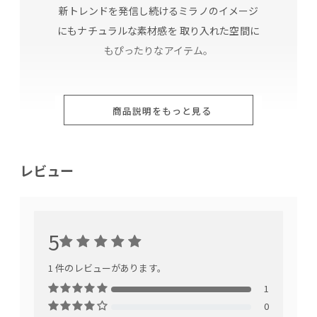
新トレンドを発信し続けるミラノのイメージ
にもナチュラルな素材感を 取り入れた空間に
もぴったりなアイテム。
商品説明をもっと見る
レビュー
5
背もたれとひじ掛け、シートが一体化したシ
1 件のレビューがあります。
ェルは重厚感のある作り。
1
ふわっとふかふかなお布団のようなフォル
0
ム。