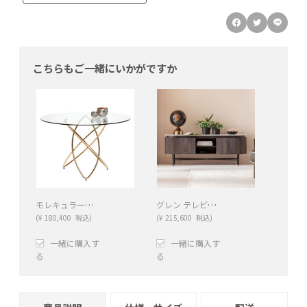
こちらもご一緒にいかがですか
モレキュラーゴールド O120cm ダイニングテーブル
グレン テレビボード
(
¥
180,400
税込)
(
¥
215,600
税込)
一緒に購入す
一緒に購入す
る
る
+
−
+
−