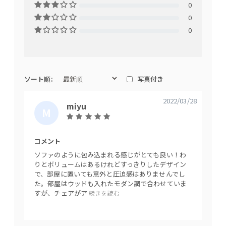
0
0
0
ソート順:
写真付き
2022/03/28
miyu
M
I
Y
コメント
綿を合皮で包みキルトティングのステッチが
U
ソファのように包み込まれる感じがとても良い！わ
シェル全体に平行方向に繰り返されます。 柔
りとボリュームはあるけれどすっきりしたデザイン
で、部屋に置いても意外と圧迫感はありませんでし
らかで有機的なアウトラインに沿ったパイピ
た。部屋はウッドも入れたモダン調で合わせていま
ング加工。皺のよったカジュアルなシェル
すが、チェアがア
続きを読む
は、ダウンジャケットのように体にフィット
し安心感に包まれます。張地はレザー調で使