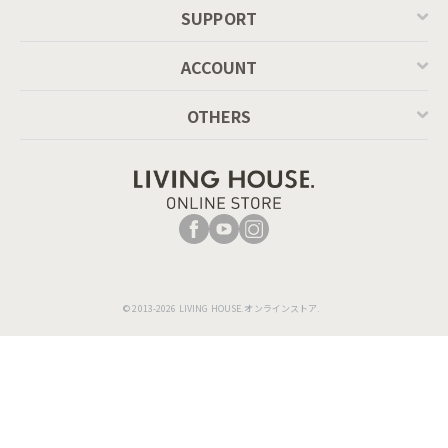
SUPPORT
ACCOUNT
OTHERS
肘掛は立ち座りの動作の際に体を支えてくれ
て便利。お布団に包まれたような曲線美はひ
じ掛けに腕を乗せて座ると居心地のよい時間
© 2013-2026 LIVING HOUSE.オンラインストア.
がゆったりと流れます。