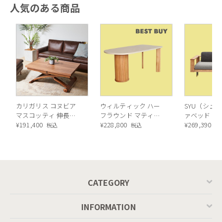
人気のある商品
多目的に使える機能性
カリガリス コヌビア
ウィルティック ハー
SYU（シュウ
マスコッティ 伸長・
フラウンド マティエ
ァベッド（
昇降式テーブル ／
¥
191,400
ラ塗装 ダイニングテ
¥
228,800
ル）190cm
¥
269,390
税込
税込
税
Calligaris connubia
ーブル（レッドオーク
MASCOTTE[CB490]
脚）
P201
W65xD60xH82 cm（シート高：46cm）のア
ームレストダイニングチェアはゆったりとし
CATEGORY
た座り心地のサイズ感。シートが 46cm と高
めなので、KARE のダイニングテーブルやデ
INFORMATION
スクに合わせて頂くとちょうどいい。