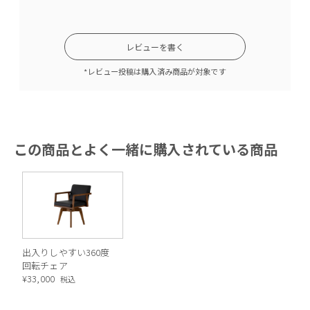
い込まれたような質感とウォームグレーが温
かみのある印象に。
レビューを書く
*レビュー投稿は購入済み商品が対象です
この商品とよく一緒に購入されている商品
シェルを支えるのは、外側に広がった先の細
いテイパ―ドレッグ。ブラックに塗装さ れた
スチール製。マニッシュな印象の重厚感のあ
るシェルと、フェミニンで軽やかな 脚部。両
者のコントラストが色々なスタイルに調和し
出入りしやすい360度
ます。
回転チェア
※スチール脚の本体への接続部分が仕様変更
¥
33,000
税込
いたしました（2025年5月）