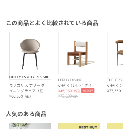
この商品とよく比較されている商品
HOLLY CS2037 P15 S0F
LEROY DINING
THE GRAFTO
カリガリス ホリー ダ
CHAIR（レロイ ダイニ
CHAIR（ザ
イニングチェア（在庫
ングチェア）
¥
46,860
ン ダイニン
¥
77,330
40%OFF
税込
税
¥
78,100
色）／ Calligaris
¥
66,550
／ファブリ
税込
税込
HOLLY Dining
chair[CS2037] S0F /
人気のある商品
P15 *