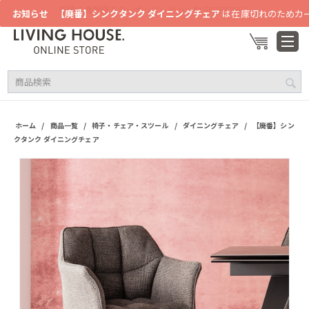
新規会員登録でクーポンプレゼント中 500円OFF！
お知らせ
【廃番】シンクタンク ダイニングチェア
は在庫切れのためカ
/
/
/
/
ホーム
商品一覧
椅子・チェア・スツール
ダイニングチェア
【廃番】シン
クタンク ダイニングチェア