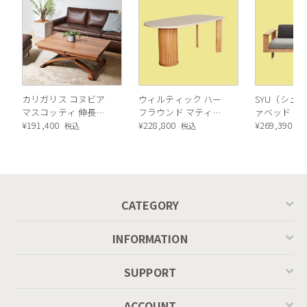
カリガリス コヌビア
ウィルティック ハー
SYU（シュウ
マスコッティ 伸長・
フラウンド マティエ
ァベッド（
昇降式テーブル ／
¥
191,400
ラ塗装 ダイニングテ
¥
228,800
ル）190cm
¥
269,390
税込
税込
税
Calligaris connubia
ーブル（レッドオーク
MASCOTTE[CB490]
脚）
P201
CATEGORY
INFORMATION
SUPPORT
ACCOUNT