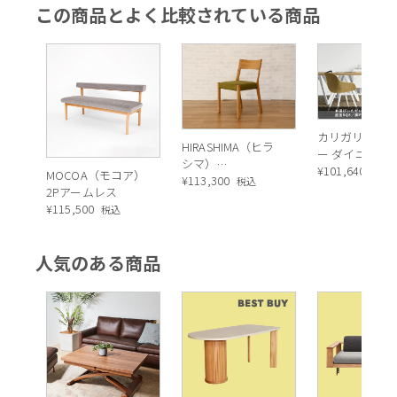
この商品とよく比較されている商品
カリガリス イ
HIRASHIMA（ヒラ
ー ダイニング
シマ）
ア ／ Calligaris
¥
101,640
税込
MOCOA（モコア）
CARAMELLA（カラ
¥
113,300
税込
IGLOO Dining
2Pアームレス
メッラ） サイドチ
chair[CS1810] 
¥
115,500
税込
ェア
人気のある商品