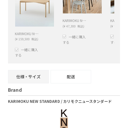
KARIMOKU NEW STANDARD (カリモクニュースタンダード) CASTORダイニングチェア
(
¥
47,300
税込)
(
¥
78,650
税
KARIMOKU NEW STANDARD (カリモクニュースタンダード) CASTORダイニングテーブル
一緒に購入
一緒に
(
¥
159,500
税込)
する
する
一緒に購入
+
−
+
する
+
−
仕様・サイズ
配送
Brand
KARIMOKU NEW STANDARD / カリモクニュースタンダード