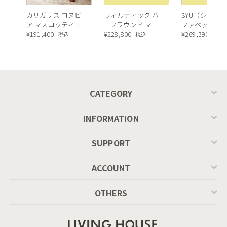
カリガリス コヌビ
ウィルティック ハ
SYU（シュウ）
ア マスコッティ 伸
ーフラウンド マテ
ファベッド（
長・昇降式テーブ
¥
191,400
ィエラ塗装 ダイニ
¥
228,800
ュラル）190c
¥
269,390
税込
税込
税込
ル ／ Calligaris
ングテーブル（レ
connubia
ッドオーク脚）
MASCOTTE[CB490]
P201
CATEGORY
INFORMATION
SUPPORT
ACCOUNT
OTHERS