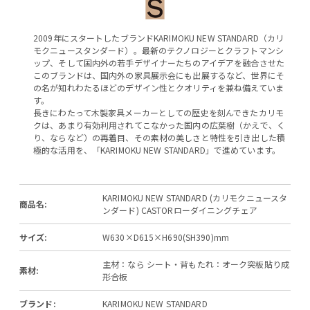
2009年にスタートしたブランドKARIMOKU NEW STANDARD（カリ
モクニュースタンダード）。最新のテクノロジーとクラフトマンシ
ップ、そして国内外の若手デザイナーたちのアイデアを融合させた
このブランドは、国内外の家具展示会にも出展するなど、世界にそ
の名が知れわたるほどのデザイン性とクオリティを兼ね備えていま
す。
長きにわたって木製家具メーカーとしての歴史を刻んできたカリモ
クは、あまり有効利用されてこなかった国内の広葉樹（かえで、く
り、ならなど）の再着目、その素材の美しさと特性を引き出した積
極的な活用を、「KARIMOKU NEW STANDARD」で進めています。
KARIMOKU NEW STANDARD (カリモクニュースタ
商品名:
ンダード) CASTORローダイニングチェア
サイズ:
W630×D615×H690(SH390)mm
主材：なら シート・背もたれ：オーク突板貼り成
素材:
形合板
ブランド:
KARIMOKU NEW STANDARD