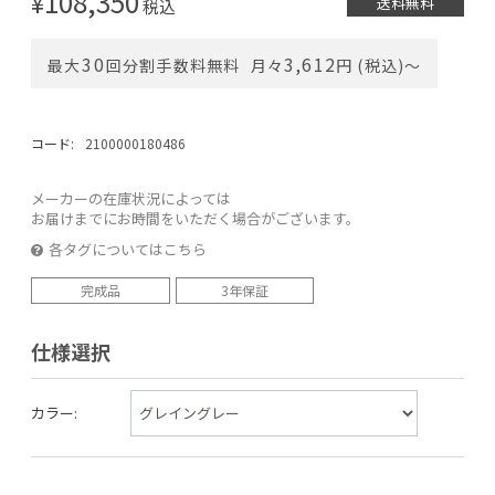
108,350
¥
送料無料
税込
30
3,612
最大
回分割手数料無料
月々
円 (税込)〜
コード:
2100000180486
メーカーの在庫状況によっては
お届けまでにお時間をいただく場合がございます。
各タグについてはこちら
完成品
3年保証
仕様選択
カラー: