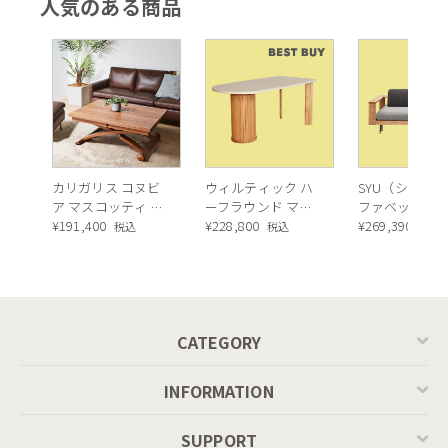
人気のある商品
Dining
table[CS4089-R
130] P5C
カラー： D03 トープ
カリガリス コヌビ
ウィルティック ハ
SYU（シュウ）
ア マスコッティ 伸
ーフラウンド マテ
ファベッド（
長・昇降式テーブ
¥
191,400
ィエラ塗装 ダイニ
¥
228,800
ュラル）190c
¥
269,390
税込
税込
税込
3.コーディネートに合わせて選べるカラー展開
ル ／ Calligaris
ングテーブル（レ
connubia
ッドオーク脚）
万能な無彩色、3種類のカラーからお選びいただけます。
MASCOTTE[CB490]
より軽やかで空間を明るくするホワイト、こなれたニュア
P201
ンスカラーのトープ、コーディネートをぐっと引き締める
ブラック、それぞれシャープなデザインに合わさりお部屋
CATEGORY
をモダンに仕上げてくれます。
ファッション業界でも近年人気のトープ色は、お部屋に柔
INFORMATION
らかい印象を与えてくれ、上品さを崩さずに程よいリラッ
クス感を演出してくれます。
SUPPORT