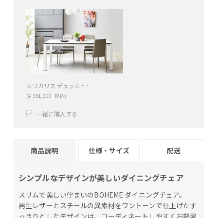
カリガリス デュッカ 伸長式ダイニングテーブル (セラミック) ／ Calligaris Duca extendable Dining table[CS4089-R 130] P5C
(
¥
361,900
税込)
一緒に購入する
+
−
商品説明
仕様・サイズ
配送
シンプルなデザインが美しいダイニングチェア
スリムで美しい佇まいのBOHEME ダイニングチェア。
再生レザーとスチールの異素材をワントーンで仕上げたす
っきりとしたデザインは、コーディネートしやすくお部屋