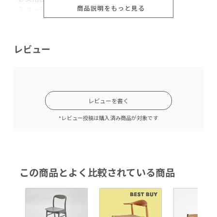
商品説明をもっと見る
3. コーディネートに合わせて選べるカラー展開
1.ディテールにこだわったシンプルなデザイン
レビュー
すっきりとしたデザイン、細身のスチール脚はモダンな印
象を与えてくれます。
そのうえ、高い背もたれは体を預けやすく、伸長の高い方
や男性でもしっかりホールドしてくれるデザインです。
実はこのチェア、上記以外にも様々なこだわりポイントが
レビューを書く
ちりばめられています。
チェア全体には張地と同トーンのステッチがあしらわれて
*レビュー投稿は購入済み商品が対象です
おり、控えめながら上品なアクセントになっています。
さらに、スタイリッシュさを損なわない様、背もたれと座
面は厚みを抑えたデザインになっています。横から見ても
野暮ったさのない軽やかなデザインは、無駄をそぎ落とし
洗練された印象を与えます。
この商品とよく比較されている商品
どんなテーブルにも合わせやすいシンプルなデザインです
ので、 モダンテイストはもちろん、様々な家具とのコーデ
ィネートをお楽しみいただけるダイニングチェアです。