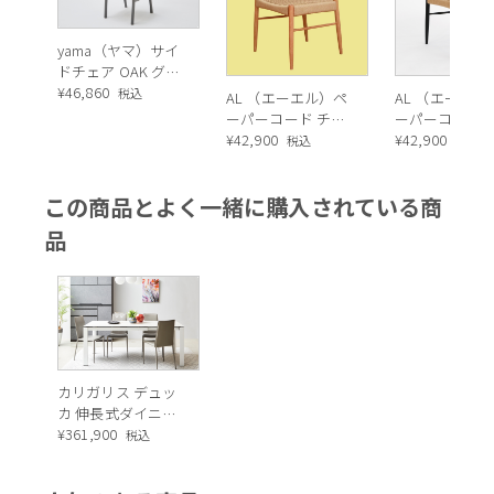
2.実用性抜群、注目再生レザー素材
yama（ヤマ）サイ
BOHEMEチェアの素材は再生レザーを使用しています。
ドチェア OAK グレ
リサイクルレザーとも呼ばれ、皮革製品を製造する際に出
ー（板座）
¥
46,860
税込
AL （エーエル）ペ
AL （エーエル
る切れ端をシート状に再加工、コーティングを施した革に
ーパーコード チェ
ーパーコード 
なります。
ア（レッドオー
¥
42,900
ア（ブラック
¥
42,900
税込
税込
もともとある手法の素材ですが、革本来の風合い、丈夫
ク）
さ、吸水性はそのままに、お手入れが楽で価格も抑えられ
この商品とよく一緒に購入されている商
るため近年再注目の素材です。
品
また、ダイニングは家族全員が集まるメインスペースです
が、常に清潔を保つことが難しい場所でもあります。
インテリアにはこだわりたいけど、実用性も重視したい！
という方や、お掃除面でも特殊なケアなどが必要いため、
お子様やペットがいるご家庭の方にも取り入れやすくおす
すめです。
カリガリス デュッ
カ 伸長式ダイニン
グテーブル (セラミ
¥
361,900
税込
ック) ／ Calligaris
Duca extendable