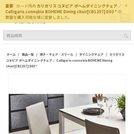
×
新規会員登録でクーポンプレゼント中 500円OFF！
重要
カート内の
カリガリス コヌビア ボヘムダイニングチェア ／
Calligaris connubia BOHEME Dining chair[CB1257] D03 *
の
数量を購入可能な値に変更しました。
/
/
/
/
ホーム
商品一覧
椅子・チェア・スツール
ダイニングチェア
カリガリス
コヌビア ボヘムダイニングチェア ／ Calligaris connubia BOHEME Dining
chair[CB1257] D03 *