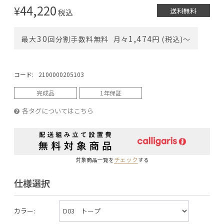
44,220
¥
送料無料
税込
30
1,474
最大
回分割手数料無料
月々
円 (税込)〜
コード:
2100000205103
完成品
1年保証
各タグについてはこちら
チェック
対象商品一覧を
する
仕様選択
カラー: