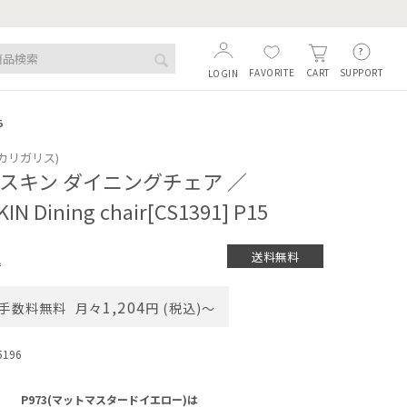
FAVORITE
SUPPORT
CART
LOGIN
5
s (カリガリス)
 スキン ダイニングチェア ／
SKIN Dining chair[CS1391] P15
送料無料
込
1,204
手数料無料
月々
円 (税込)〜
5196
P973(マットマスタードイエロー)は