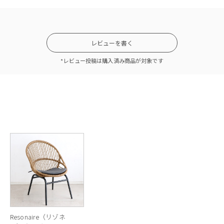
座面カラー：P328 マットヌガー
レビューを書く
*レビュー投稿は購入済み商品が対象です
シームレスな手触りと美しいフォルム
アはモダンでシンプルなフォルムが特徴のアイテム。モダンでもクラシックでもど
ルディング」技術による一体成型なので、つなぎ目が全くない美しいフォルム
の形に寄り添うようなバックレストのカーブ。座面の柔和な曲線美、背柱か
。シンプルなフォルムの中に計算された直線と曲線の調和が美しいデザインで
Resonaire（リゾネ