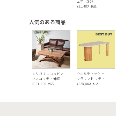
ェア（GG）
chair[CS1391] P900
¥
21,483
税込
デザインはイタリアのデザインスタジオArc
人気のある商品
Pocciと Claudio Dond
イニングチェアからソファ、スツー
な素材や技術について学び、製造
シートのカラーはP94マットホワイト、
カリガリス コヌビア
ウィルティック ハー
イエロー。光沢を抑えたくすみカラ
マスコッティ 伸長・
フラウンド マティエ
ーンのモダンなお部屋に白黒、アク
昇降式テーブル ／
¥
191,400
ラ塗装 ダイニングテ
¥
228,800
税込
税込
Calligaris connubia
ーブル（レッドオーク
MASCOTTE[CB490]
脚）
P201