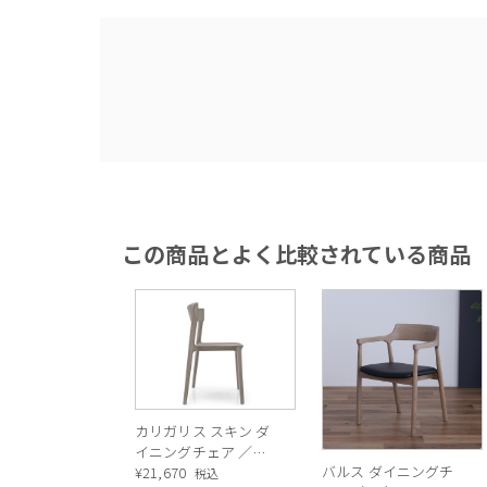
SKIN(スキン) ダイニングチェ
馴染むダイニングチェア。「エアー・モ
この商品とよく比較されている商品
味するように手触りも滑らか。背中
美
カリガリス スキン ダ
イニングチェア ／
バルス ダイニングチ
Calligaris SKIN Dining
¥
21,670
税込