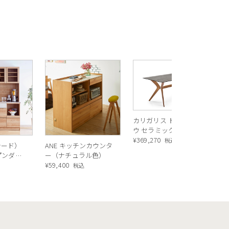
年にイタリア、トスカーナ州シエナでMarco
に世界を代表とするデザインスタジオに。ダ
ています。特にプラスチックなど様々
R
らこそのデザイナーズチェアです。
ス
ル
¥
1
バ
カリガリス トウキョ
ウ セラミック ダイニ
0マットトープ、P973マットマスタード
ングテーブル ／
¥
369,270
税込
シード）
ANE キッチンカウンタ
ホワイトやイエロー、ヌガー、モノト
Calligaris TOKYO
ープンダイ
ー（ナチュラル色）
ceramic Dining
屋に。どんな色合わせもハーモナイズ
 ナチュ
¥
59,400
込
税込
table[CS18-FR] P321