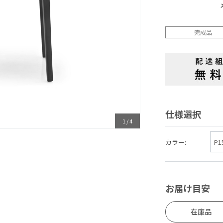
完成品
仕様選択
1
/
4
カラー:
お届け目安
在庫品