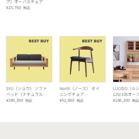
ア）オーバルチェア
¥
23,760
税込
hirivolto（アルキリボルト）によるもの。Archirivolto は、1983
oliによって設立。建築、インテリア、家具など地元の工業デザインから始まり、急速
ル、オフィスやアウトドアチェアまで多岐に渡たるシートのデザインに携わっ
、印刷などの経験を習得。あらゆるチェアを熟知したArchirivoltoだか
カラーバリエーションは6種類
P15マットブラック、P100マットスカイブルー、P328マットヌガー、P90
SYU（シュウ） ソファ
North（ノース） ダイ
LUCIDO（ル
ーなのでどんな色もお部屋に馴染む落ち着きのある色。ナチュラルテイストに
ベッド（ナチュラル）
ニングチェア
120/105オ
セントにブルーやトープなど同色に一点違う色を差し色にしても個性的なお部
190cm
¥
269,390
AC02（ウォールナッ
¥
52,690
ニングボード
¥
168,300
税込
税込
税
されるカラーバリエーションです。
ト）
ラル色