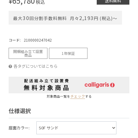
65,780
¥
送料無料
税込
30
2,193
最大
回分割手数料無料
月々
円 (税込)〜
コード:
2100000247042
開梱組み立て設置
1年保証
商品
各タグについてはこちら
チェック
対象商品一覧を
する
仕様選択
座面カラー: