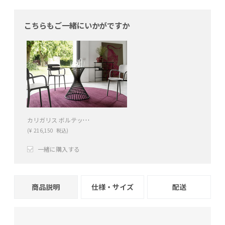
こちらもご一緒にいかがですか
カリガリス ボルテックス 円形ダイニングテーブル ／ Calligaris VORTEX Round table[CS4108-FD 120] GTR
(
¥
216,150
税込)
一緒に購入する
+
−
商品説明
仕様・サイズ
配送