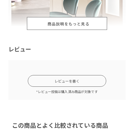
商品説明をもっと見る
レビュー
座面：フォレストグリーン 脚：マットブラック
丸みを帯びた可愛らしいデザイン
レビューを書く
INES (イネス) はヨーロッパで名付けられることが多い女性名。
*レビュー投稿は購入済み商品が対象です
「社交的」「愛想がいい」などの意味があるようです。名前の
様に背もたれと座面は体を包むように丸みを帯び、花びらのよ
うな可愛らしいフォルム。バックレストやシートからまっすぐ
伸びる華奢な4本の丸パイプの脚。わずかに外側に広がってい
この商品とよく比較されている商品
るので軽快な印象。1950年代の曲線と丸パイプの脚のダイニン