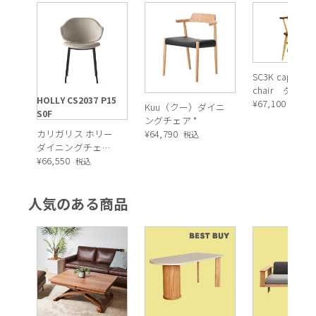
グチェアを彷彿とさせます。直線的でシンプルなダイニングテ
ーブルと合わせると柔らかなフォルムが引き立ちます。エレガ
ントでありながら癒しの心地いい空間作りを担ってくれるアイ
テムです。
SC3K captain
chair ダイニ
HOLLY CS2037 P15
チェア
¥
67,100
税込
Kuu（クー）ダイニ
S0F
ングチェア *
カリガリス ホリー
¥
64,790
税込
ダイニングチェア
（在庫色）／
¥
66,550
税込
Calligaris HOLLY
Dining
人気のある商品
chair[CS2037] S0F /
P15 *
座面：ピンク 脚：マットブラック