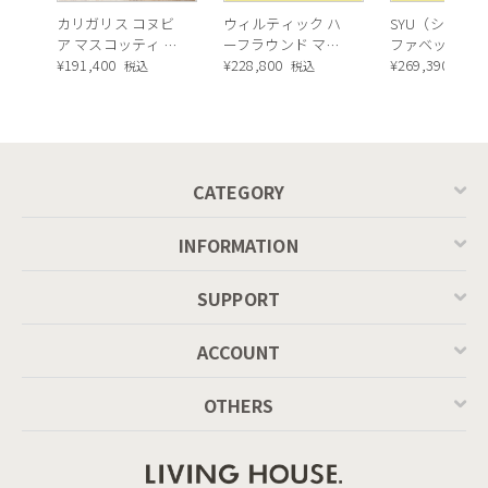
デザインはインダストリアルデザインチームのBusetti Garuti
カリガリス コヌビ
ウィルティック ハ
SYU（シュウ）
ア マスコッティ 伸
ーフラウンド マテ
ファベッド（
Redaelli（ブセッティ/ガルティ/レダエリ）。2008年より家庭
長・昇降式テーブ
¥
191,400
ィエラ塗装 ダイニ
¥
228,800
ュラル）190c
¥
269,390
税込
税込
税込
および店舗向けの新商品を一緒にデザインしているManuela
ル ／ Calligaris
ングテーブル（レ
Busetti, Andrea Garuti and Matteo Redaelli の3人。新しい生
connubia
ッドオーク脚）
MASCOTTE[CB490]
活様式に合わせて新しいものと伝統的な物、新しい技術と素材
P201
をコラボして革新的な物を開発し様々な賞を受賞し国際的にも
評価されているデザイナー。曲線美が温かみを感じるエレガン
CATEGORY
トでありチャーミングなダイニングチェアです。
INFORMATION
組み合わせ自由で豊かなバリエーション
SUPPORT
張地の素材はベルベット調の光沢のあるファブリック。無地の
カラーが4色。温かみのあるグレーに近いサンド、フォレスト
ACCOUNT
グリーン、アッシュグレー、ピンク。そしてピンクを背景に南
国を思わせるボタニカル柄を加えると計5種類のバリエーショ
OTHERS
ン。スチール製の丸パイプの脚のカラーは2色。艶消しのブラ
ックと光沢のあるブラス。張地と脚部の組み合わせは計10種
類。ベルベット調の張地にトレンドのゴールドを組み合わせれ