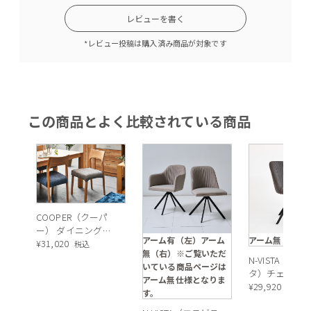
レビューを書く
*レビュー投稿は購入済み商品が対象です
この商品とよく比較されている商品
COOPER（クーパ
ー） ダイニングチ
アーム有（左）アーム
アーム無 グレ
ェア（オーク）
¥
31,020
税込
無（右）※ご覧いただ
N-VISTA（エ
いている商品ページは
タ）チェア（
アーム無仕様となりま
ム無）グレー
¥
29,920
税込
す。