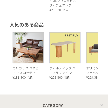
N-VISTA（エヌビス
タ）チェア（アー
ム無）ベージュ
¥
29,920
税込
人気のある商品
カリガリス コヌビ
ウィルティック ハ
SYU（シュウ）
ア マスコッティ 伸
ーフラウンド マテ
ファベッド（
長・昇降式テーブ
¥
191,400
ィエラ塗装 ダイニ
¥
228,800
ュラル）190c
¥
269,390
税込
税込
税込
ル ／ Calligaris
ングテーブル（レ
connubia
ッドオーク脚）
MASCOTTE[CB490]
P201
CATEGORY