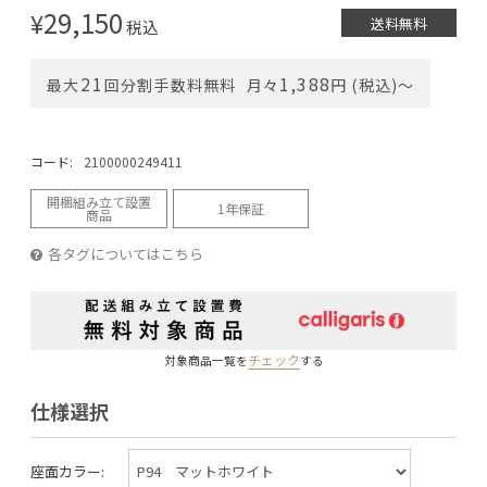
29,150
¥
送料無料
税込
21
1,388
最大
回分割手数料無料
月々
円 (税込)〜
コード:
2100000249411
開梱組み立て設置
1年保証
商品
各タグについてはこちら
チェック
対象商品一覧を
する
仕様選択
座面カラー: