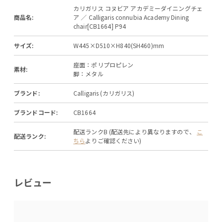
カリガリス コヌビア アカデミーダイニングチェ
商品名:
ア ／ Calligaris connubia Academy Dining
chair[CB1664] P94
サイズ:
W445×D510×H840(SH460)mm
座面：ポリプロピレン
素材:
脚：メタル
ブランド:
Calligaris (カリガリス)
ブランドコード:
CB1664
配送ランクB (配送先により異なりますので、
こ
配送ランク:
ちら
よりご確認ください)
レビュー