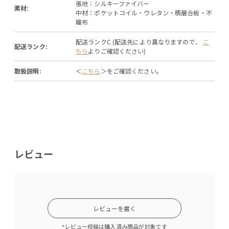
張地：シルキーファイバー
素材:
中材：ポケットコイル・ウレタン・積層合板・不
織布
配送ランクC (配送先により異なりますので、
こ
配送ランク:
ちら
よりご確認ください)
取扱説明:
＜
こちら
＞をご確認ください。
レビュー
レビューを書く
*レビュー投稿は購入済み商品が対象です