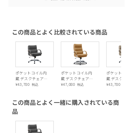
この商品とよく比較されている商品
ポケットコイル内
ポケットコイル内
ポケットコイ
蔵 デスクチェア
蔵 デスクチェア
蔵 デスクチェ
（シルキーファイ
¥
43,780
（シルキーファイ
¥
47,080
（シルキーフ
¥
43,780
税込
税込
税込
バー・チャコール
バー・キャメル）
バー・ベージ
グレー）
この商品とよく一緒に購入されている商
品