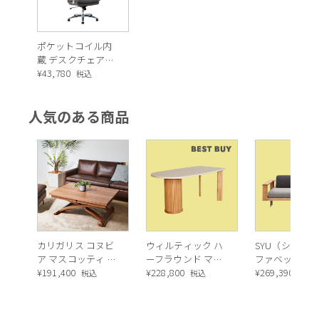
ポケットコイル内
蔵 デスクチェア
（シルキーファイ
¥
43,780
税込
バー・チャコール
グレー）
人気のある商品
カリガリス コヌビ
ウィルティック ハ
SYU（シュウ）
ア マスコッティ 伸
ーフラウンド マテ
ファベッド（
長・昇降式テーブ
¥
191,400
ィエラ塗装 ダイニ
¥
228,800
ュラル）190c
¥
269,390
税込
税込
税込
ル ／ Calligaris
ングテーブル（レ
connubia
ッドオーク脚）
MASCOTTE[CB490]