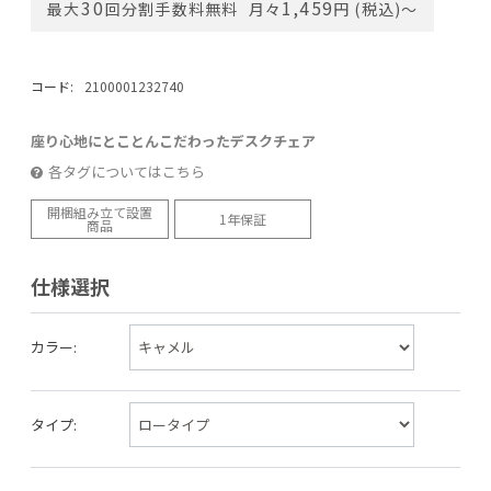
30
1,459
最大
回分割手数料無料
月々
円 (税込)〜
コード:
2100001232740
座り心地にとことんこだわったデスクチェア
各タグについてはこちら
開梱組み立て設置
1年保証
商品
仕様選択
カラー:
タイプ: