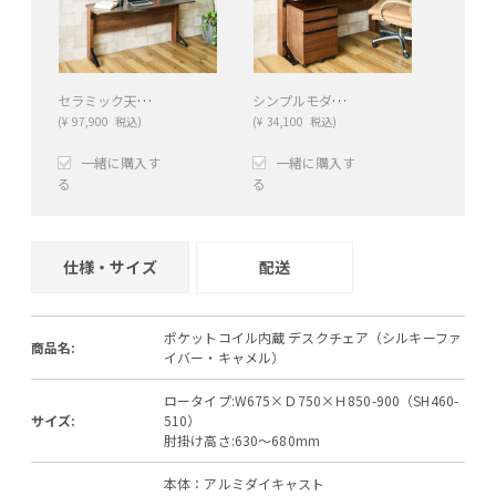
セラミック天板のシンプルモダン デスク
シンプルモダン デスクワゴン
(
¥
97,900
税込)
(
¥
34,100
税込)
一緒に購入す
一緒に購入す
る
る
+
−
+
−
仕様・サイズ
配送
ポケットコイル内蔵 デスクチェア（シルキーファ
商品名:
イバー・キャメル）
ロータイプ:W675×Ｄ750×Ｈ850-900（SH460-
サイズ:
510）
肘掛け高さ:630～680mm
本体：アルミダイキャスト