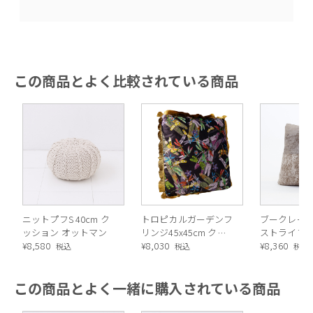
この商品とよく比較されている商品
手編みのあたたかみを感じる、世界にひとつのかたち
ニットプフS 40cm ク
トロピカルガーデンフ
ブークレー
ッション オットマン
リンジ45x45cm クッ
ストライプ 
¥
8,580
ション
¥
8,030
ンカバー（
¥
8,360
税込
税込
税込
50×50cm
この商品とよく一緒に購入されている商品