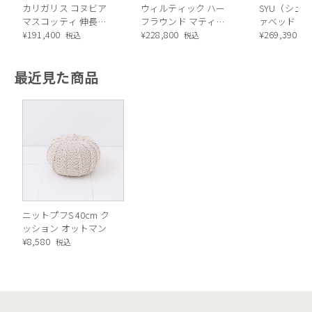
カリガリス コヌビア
ウィルティック ハー
SYU（シュウ
マスコッティ 伸長・
フラウンド マティエ
ァベッド（
昇降式テーブル ／
¥
191,400
ラ塗装 ダイニングテ
¥
228,800
ル）190cm
¥
269,390
税込
税込
税
Calligaris connubia
ーブル（レッドオーク
MASCOTTE[CB490]
脚）
最近見た商品
P201
足元にちょうどいい、くつろぎの相棒
ニットプフS 40cm ク
ッション オットマン
¥
8,580
税込