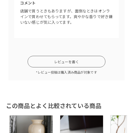
U
コメント
K
店舗で買うときもありますが、面倒なときはオンラ
A
インで買わせてもらってます。爽やかな香りで好き嫌
いない感じが気に入ってます。
0
1
2
5
レビューを書く
*レビュー投稿は購入済み商品が対象です
この商品とよく比較されている商品