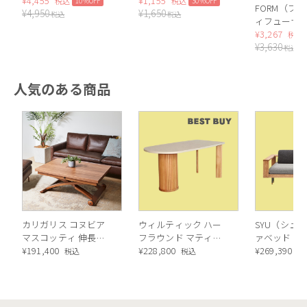
¥
4,455
ローラル）
¥
1,155
10%OFF
30%OFF
税込
税込
FORM（フ
¥
4,950
¥
1,650
税込
税込
ィフューザ
200ml（App
¥
3,267
税込
¥
3,630
税込
人気のある商品
カリガリス コヌビア
ウィルティック ハー
SYU（シュウ
マスコッティ 伸長・
フラウンド マティエ
ァベッド（
昇降式テーブル ／
¥
191,400
ラ塗装 ダイニングテ
¥
228,800
ル）190cm
¥
269,390
税込
税込
税
Calligaris connubia
ーブル（レッドオーク
MASCOTTE[CB490]
脚）
P201