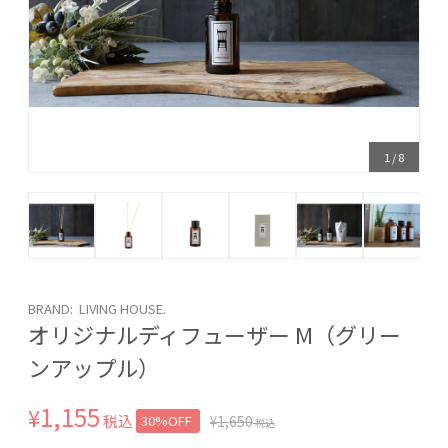
1
/
8
BRAND: LIVING HOUSE.
オリジナルディフューザー M（グリー
ンアップル）
1,155
¥
税込
30%OFF
¥
1,650
税込