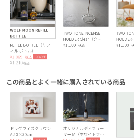
WOLF MOON REFILL
TWO TONE INCENSE
TWO TONE I
BOTTLE
HOLDER Clear（クリ
HOLDER
REFILL BOTTLE（リフ
ア）
¥
1,100
Pink×Yel
¥
1,100
税込
税込
ィル ボトル）
×イエロー
¥
1,089
10%OFF
税込
¥
1,210
税込
この商品とよく一緒に購入されている商品
ドッグウィズクラウン
オリジナルディフュー
A 30×30cm
ザー M（ホワイトフ