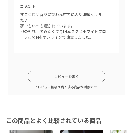
サ
や
コメント
コメン
リ
ん
すごく良い香りに誘われ店内に入り即購入しまし
この匂
ン
た♪
きます
家でもいつも癒されています。
他のも試してみたくて今回ムスクとホワイトフロ
ーラルのMをオンラインで注文しました。
レビューを書く
*レビュー投稿は購入済み商品が対象です
この商品とよく比較されている商品