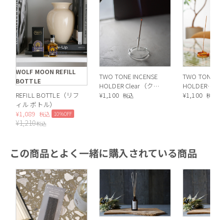
WOLF MOON REFILL
TWO TONE INCENSE
TWO TONE I
BOTTLE
HOLDER Clear（クリ
HOLDER
REFILL BOTTLE（リフ
ア）
¥
1,100
Pink×Yel
¥
1,100
税込
税込
ィル ボトル）
×イエロー
¥
1,089
10%OFF
税込
¥
1,210
税込
この商品とよく一緒に購入されている商品