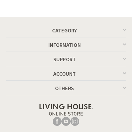
Calligaris connubia
ーブル（レッドオーク
MASCOTTE[CB490]
脚）
P201
CATEGORY
INFORMATION
SUPPORT
ACCOUNT
OTHERS