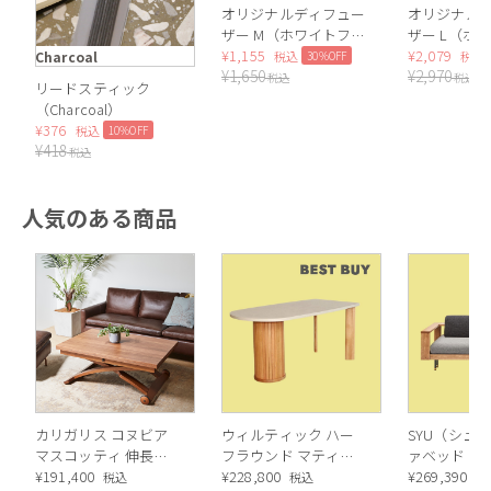
オリジナルディフュー
オリジナル
ザー M（ホワイトフ
ザー L（ホ
ローラル）
¥
1,155
ーラル）
¥
2,079
30%OFF
Charcoal
税込
税込
¥
1,650
¥
2,970
税込
税込
リードスティック
（Charcoal）
¥
376
10%OFF
税込
¥
418
税込
人気のある商品
カリガリス コヌビア
ウィルティック ハー
SYU（シュウ
マスコッティ 伸長・
フラウンド マティエ
ァベッド（
昇降式テーブル ／
¥
191,400
ラ塗装 ダイニングテ
¥
228,800
ル）190cm
¥
269,390
税込
税込
税