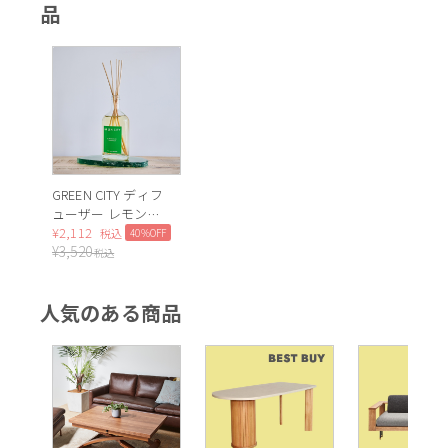
品
GREEN CITY ディフ
ューザー レモング
ラス&ラベンダー *
¥
2,112
40%OFF
税込
¥
3,520
税込
人気のある商品