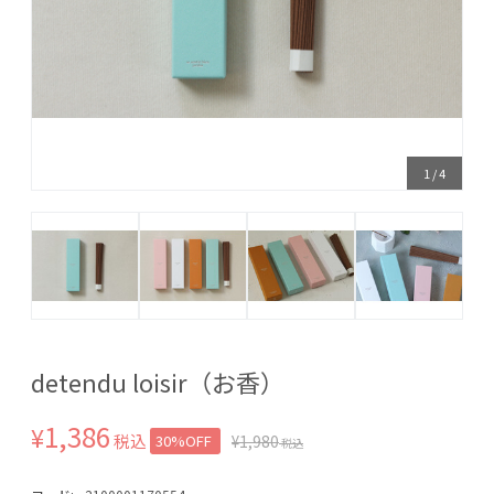
1
/
4
detendu loisir（お香）
1,386
¥
税込
30%OFF
¥
1,980
税込