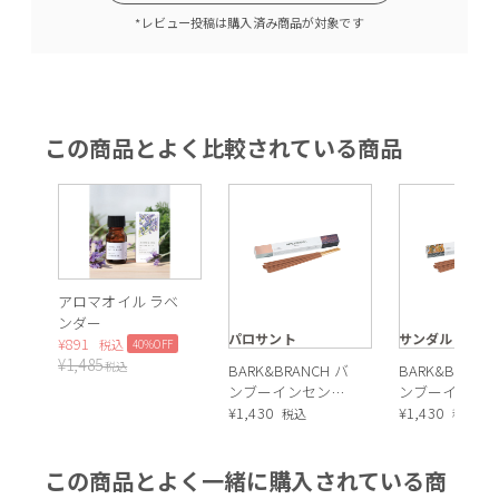
*レビュー投稿は購入済み商品が対象です
この商品とよく比較されている商品
アロマオイル ラベ
ンダー
パロサント
サンダルウッド
¥
891
40%OFF
税込
¥
1,485
税込
BARK&BRANCH バ
BARK&BRANC
ンブーインセンス
ンブーインセ
(パロサント) 20本
¥
1,430
(サンダルウッ
¥
1,430
税込
税込
入り お香
20本入り お香
この商品とよく一緒に購入されている商