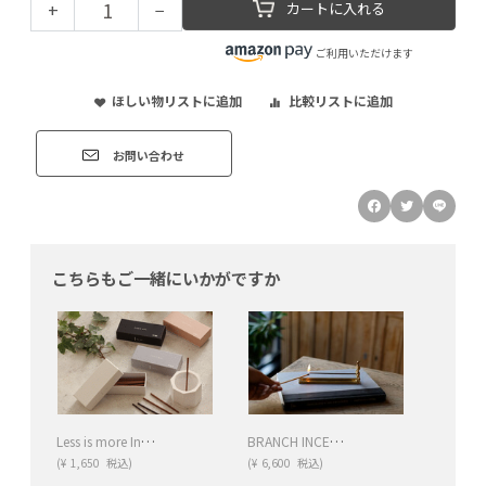
+
−
カートに入れる
ご利用いただけます
ほしい物リストに追加
比較リストに追加
お問い合わせ
こちらもご一緒にいかがですか
Less is more Incense（お香）
BRANCH INCENSE HOLDER（ブランチインセンスホルダー）
(
¥
1,650
税込)
(
¥
6,600
税込)