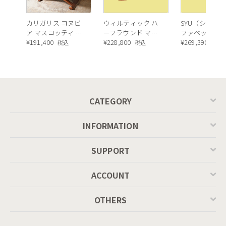
カリガリス コヌビ
ウィルティック ハ
SYU（シュウ）
ア マスコッティ 伸
ーフラウンド マテ
ファベッド（
長・昇降式テーブ
¥
191,400
ィエラ塗装 ダイニ
¥
228,800
ュラル）190c
¥
269,390
税込
税込
税込
ル ／ Calligaris
ングテーブル（レ
connubia
ッドオーク脚）
MASCOTTE[CB490]
P201
CATEGORY
INFORMATION
SUPPORT
ACCOUNT
OTHERS