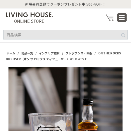
新規会員登録でクーポンプレゼント中 500円OFF！
/
/
/
/
ホーム
商品一覧
インテリア雑貨
フレグランス・お香
ON THE ROCKS
DIFFUSER（オン ザ ロックス ディフューザー）WILD WEST