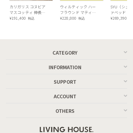
カリガリス コヌビア
ウィルティック ハー
SYU（シュウ
マスコッティ 伸長・
フラウンド マティエ
ァベッド（
昇降式テーブル ／
¥
191,400
ラ塗装 ダイニングテ
¥
228,800
ル）190cm
¥
269,390
税込
税込
税
Calligaris connubia
ーブル（レッドオーク
MASCOTTE[CB490]
脚）
P201
CATEGORY
INFORMATION
SUPPORT
ACCOUNT
OTHERS