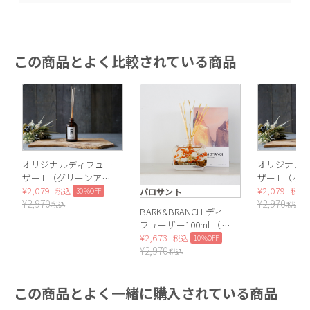
この商品とよく比較されている商品
オリジナルディフュー
オリジナル
ザー L（グリーンアッ
ザー L（ホ
プル）
¥
2,079
ーラル）
¥
2,079
30%OFF
パロサント
税込
税込
¥
2,970
¥
2,970
税込
税込
BARK&BRANCH ディ
フューザー100ml （パ
ロサント）
¥
2,673
10%OFF
税込
¥
2,970
税込
この商品とよく一緒に購入されている商品