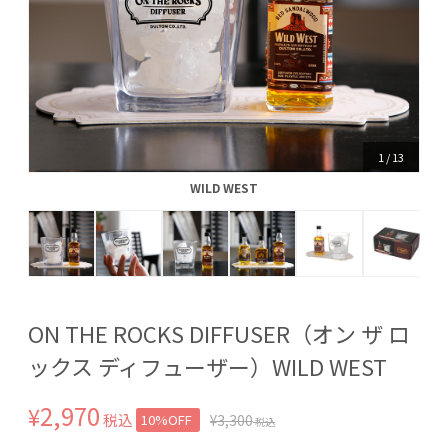
1
/
13
WILD WEST
WILD WEST
ON THE ROCKS DIFFUSER（オン ザ ロ
ックス ディフューザー）WILD WEST
2,970
¥
税込
10%OFF
¥
3,300
税込