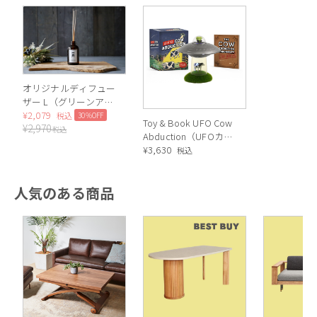
オリジナルディフュー
ザー L（グリーンアッ
プル）
¥
2,079
30%OFF
税込
Toy & Book UFO Cow
¥
2,970
税込
Abduction（UFOカウ
アブダクション）
¥
3,630
税込
人気のある商品