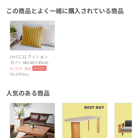
この商品とよく一緒に購入されている商品
LH-CC 22 クッション
カバー MU 40×40cm
¥
1,914
40%OFF
税込
¥
3,190
税込
人気のある商品