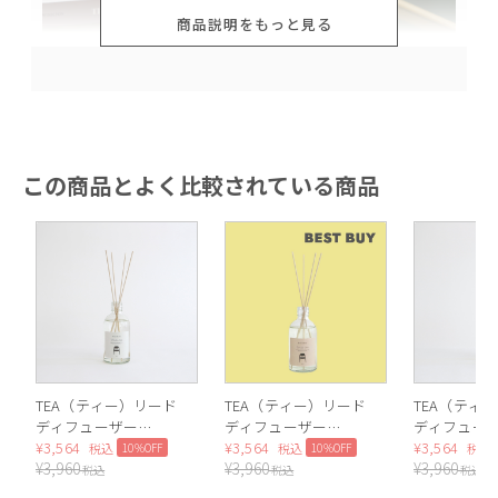
商品説明をもっと見る
この商品とよく比較されている商品
TEA（ティー）リード
TEA（ティー）リード
TEA（ティ
ディフューザー
ディフューザー
ディフュー
（White tea）
¥
3,564
（Lotus tea）
¥
3,564
（Green tea
¥
3,564
10%OFF
10%OFF
税込
税込
税込
¥
3,960
¥
3,960
¥
3,960
税込
税込
税込