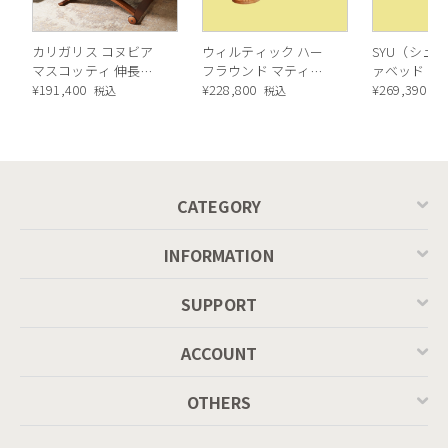
カリガリス コヌビア
ウィルティック ハー
SYU（シュウ
マスコッティ 伸長・
フラウンド マティエ
ァベッド（
昇降式テーブル ／
¥
191,400
ラ塗装 ダイニングテ
¥
228,800
ル）190cm
¥
269,390
税込
税込
税
Calligaris connubia
ーブル（レッドオーク
MASCOTTE[CB490]
脚）
P201
CATEGORY
INFORMATION
SUPPORT
ACCOUNT
OTHERS