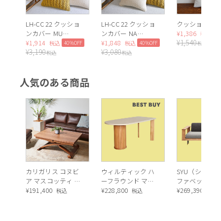
LH-CC 22 クッショ
LH-CC 22 クッショ
クッション中
ンカバー MU
ンカバー NA
¥
1,386
1
税込
¥
1,540
40×40cm
¥
1,914
40×40cm
¥
1,848
40%OFF
40%OFF
税込
税込
税込
¥
3,190
¥
3,080
税込
税込
人気のある商品
カリガリス コヌビ
ウィルティック ハ
SYU（シュウ）
ア マスコッティ 伸
ーフラウンド マテ
ファベッド（
長・昇降式テーブ
¥
191,400
ィエラ塗装 ダイニ
¥
228,800
ュラル）190c
¥
269,390
税込
税込
税込
ル ／ Calligaris
ングテーブル（レ
connubia
ッドオーク脚）
MASCOTTE[CB490]