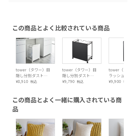
この商品とよく比較されている商品
tower（タワー）目
tower（タワー）目
tower（タワ
隠し分別ダストワ
隠し分別ダストワ
ラッシュカン 
ゴン 2分別
¥
8,910
ゴン 3分別
¥
9,790
ロング
¥
9,900
税込
税込
税込
この商品とよく一緒に購入されている商
品