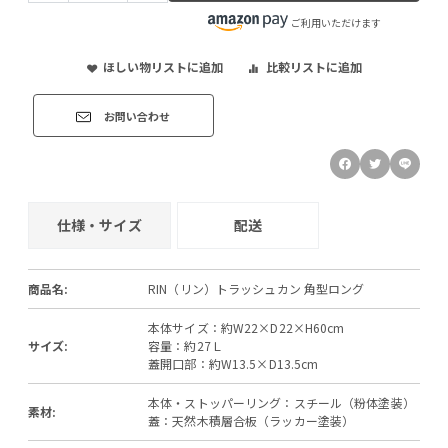
ご利用いただけます
ほしい物リストに追加
比較リストに追加
お問い合わせ
仕様・サイズ
配送
商品名:
RIN（リン）トラッシュカン 角型ロング
本体サイズ：約W22×D22×H60cm
サイズ:
容量：約27Ｌ
蓋開口部：約W13.5×D13.5cm
本体・ストッパーリング：スチール（粉体塗装）
素材:
蓋：天然木積層合板（ラッカー塗装）