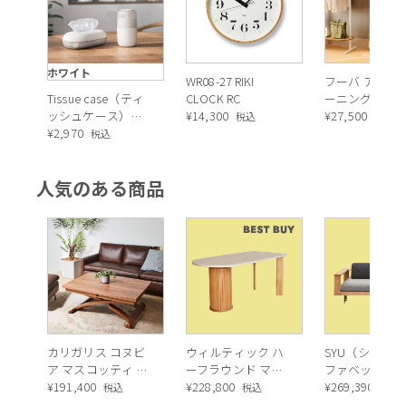
ホワイト
WR08-27 RIKI
フーバ アーチド
Tissue case（ティ
CLOCK RC
ーニング ミラ
ッシュケース）ホ
¥
14,300
51x157cm ブ
¥
27,500
税込
税込
ワイト
¥
2,970
税込
人気のある商品
カリガリス コヌビ
ウィルティック ハ
SYU（シュウ）
ア マスコッティ 伸
ーフラウンド マテ
ファベッド（
長・昇降式テーブ
¥
191,400
ィエラ塗装 ダイニ
¥
228,800
ュラル）190c
¥
269,390
税込
税込
税込
ル ／ Calligaris
ングテーブル（レ