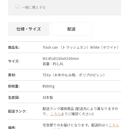
一緒に購入する
+
−
仕様・サイズ
配送
商品名:
Trash can （トラッシュカン）White（ホワイト）
W145xD100xH200mm
サイズ:
容量：約1,6L
素材:
TEXa（お米のもみ殻、ポリプロピレン）
耐荷重:
約800g
生産国:
日本製
配送ランク雑貨商品 (配送先により異なりますの
配送ランク:
で、
こちら
よりご確認ください)
宅急便でのお届けとなります。配送料は＜
こちら
備考: