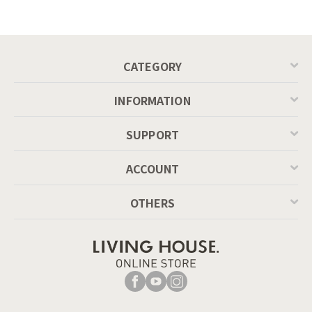
connubia
ッドオーク脚）
MASCOTTE[CB490]
P201
CATEGORY
INFORMATION
SUPPORT
ACCOUNT
OTHERS