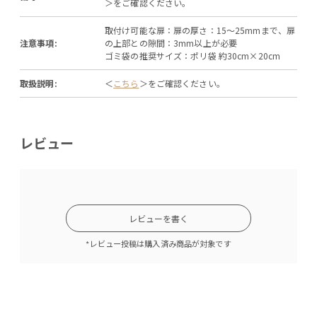
＞をご確認ください。
取付け可能な扉：扉の厚さ：15～25mmまで、扉
注意事項:
の上部との隙間：3mm以上が必要
ゴミ袋の推奨サイズ：ポリ袋 約30cm×20cm
取扱説明:
＜
こちら
＞をご確認ください。
レビュー
レビューを書く
*レビュー投稿は購入済み商品が対象です