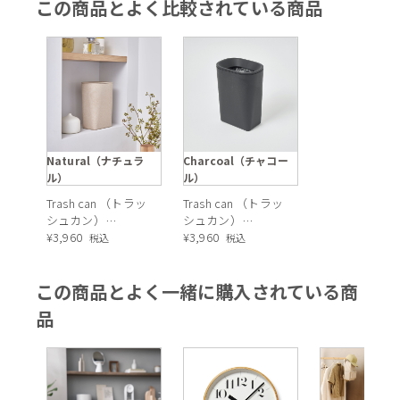
この商品とよく比較されている商品
Natural（ナチュラ
Charcoal（チャコー
ル）
ル）
Trash can （トラッ
Trash can （トラッ
シュカン）
シュカン）
Natural（ナチュラ
¥
3,960
Charcoal（チャコ
¥
3,960
税込
税込
ル）
ール）
この商品とよく一緒に購入されている商
品