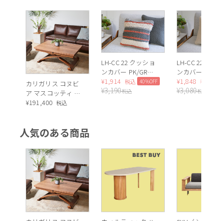
LH-CC 22 クッショ
LH-CC 22 ク
ンカバー PK/GR
ンカバー NA
30×30cm
¥
1,914
40×40cm
¥
1,848
40%OFF
4
税込
税込
カリガリス コヌビ
¥
3,190
¥
3,080
税込
税込
ア マスコッティ 伸
長・昇降式テーブ
¥
191,400
税込
ル ／ Calligaris
connubia
人気のある商品
MASCOTTE[CB490]
P201