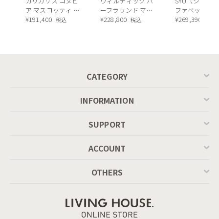
カリガリス コヌビ
ウィルティック ハ
SYU（シュウ）
ア マスコッティ 伸
ーフラウンド マテ
ファベッド（
長・昇降式テーブ
¥
191,400
ィエラ塗装 ダイニ
¥
228,800
ュラル）190c
¥
269,390
税込
税込
税込
ル ／ Calligaris
ングテーブル（レ
connubia
ッドオーク脚）
MASCOTTE[CB490]
P201
CATEGORY
INFORMATION
SUPPORT
ACCOUNT
OTHERS