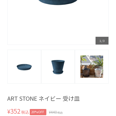
1
/
3
ART STONE ネイビー 受け皿
352
¥
税込
20%OFF
¥
440
税込