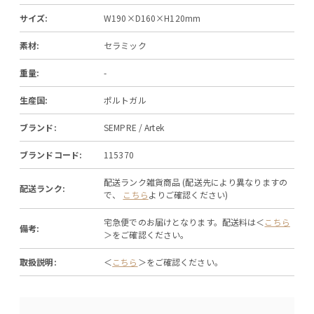
サイズ:
W190×D160×H120mm
素材:
セラミック
重量:
-
生産国:
ポルトガル
ブランド:
SEMPRE / Artek
ブランドコード:
115370
配送ランク雑貨商品 (配送先により異なりますの
配送ランク:
で、
こちら
よりご確認ください)
宅急便でのお届けとなります。配送料は＜
こちら
備考:
＞をご確認ください。
取扱説明:
＜
こちら
＞をご確認ください。