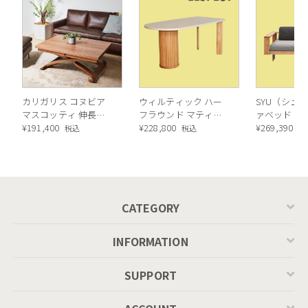
カリガリス コヌビア
ウィルティック ハー
SYU（シュウ
マスコッティ 伸長・
フラウンド マティエ
ァベッド（
昇降式テーブル ／
¥
191,400
ラ塗装 ダイニングテ
¥
228,800
ル）190cm
¥
269,390
税込
税込
税
Calligaris connubia
ーブル（レッドオーク
MASCOTTE[CB490]
脚）
P201
CATEGORY
INFORMATION
SUPPORT