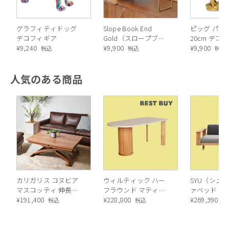
グラフィティドッグ
Slope Book End
ピッグ パー
デコフィギア
Gold（スロープブッ
20cm デコ
¥
9,240
クエンド ゴールド）
¥
9,900
¥
9,900
税込
税込
税込
人気のある商品
ハンドペイントで着色しておりますため、色ムラが生じます。
カリガリス コヌビア
ウィルティック ハー
SYU（シュウ
マスコッティ 伸長・
フラウンド マティエ
ァベッド（
昇降式テーブル ／
¥
191,400
ラ塗装 ダイニングテ
¥
228,800
ル）190cm
¥
269,390
税込
税込
税
Calligaris connubia
ーブル（レッドオーク
MASCOTTE[CB490]
脚）
P201