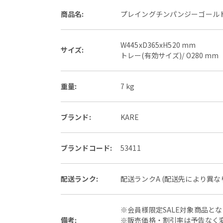
商品名:
プレイングチンパンジーゴールド
W445xD365xH520 mm
サイズ:
トレー(有効サイズ)/ O280 mm
重量:
7 kg
ブランド:
KARE
ブランドコード:
53411
配送ランク:
配送ランクA (配送先により異
※会員様限定SALE対象商品と
備考:
※販売価格・割引率は予告なく