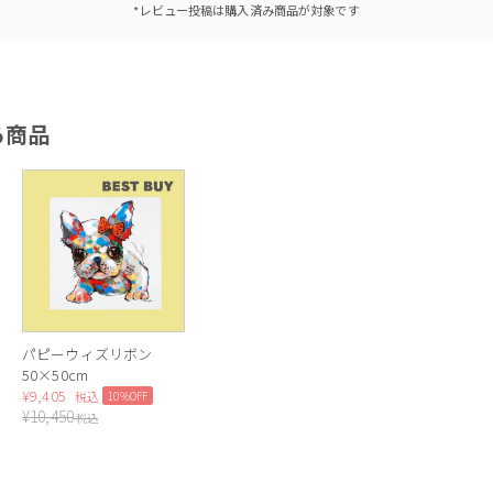
*レビュー投稿は購入済み商品が対象です
る商品
パピーウィズリボン
50×50cm
¥
9,405
10%OFF
税込
¥
10,450
税込