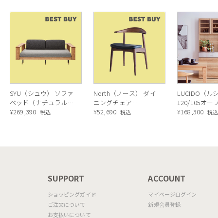
SYU（シュウ） ソファ
North（ノース） ダイ
LUCIDO（ル
ベッド（ナチュラル）
ニングチェア
120/105オ
190cm
¥
269,390
AC02（ウォールナッ
¥
52,690
ニングボード
¥
168,300
税込
税込
税
ト）
ラル色
N
SUPPORT
ACCOUNT
ショッピングガイド
マイページログイン
ご注文について
新規会員登録
お支払いについて