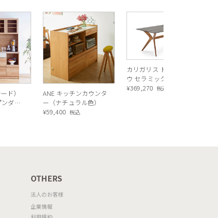
R
ス
ル
¥
1
バ
カリガリス トウキョ
ウ セラミック ダイニ
ングテーブル ／
¥
369,270
税込
シード）
ANE キッチンカウンタ
Calligaris TOKYO
ープンダイ
ー（ナチュラル色）
ceramic Dining
 ナチュ
¥
59,400
込
税込
table[CS18-FR] P321
OTHERS
法人のお客様
企業情報
利用規約