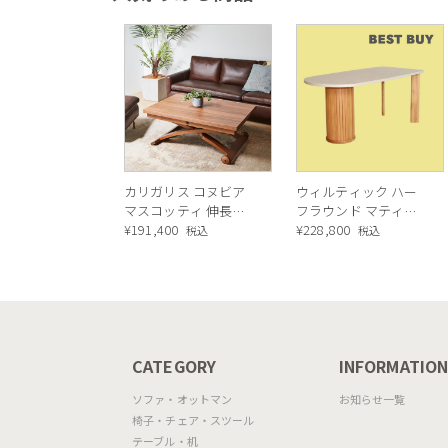
カリガリス コヌビア
ウィルティック ハー
マスコッティ 伸長・
フラウンド マティエ
昇降式テーブル ／
¥
191,400
ラ塗装 ダイニングテ
¥
228,800
税込
税込
Calligaris connubia
ーブル（レッドオーク
MASCOTTE[CB490]
脚）
P201
CATEGORY
INFORMATIO
ソファ・オットマン
お知らせ一覧
椅子・チェア・スツール
テーブル・机