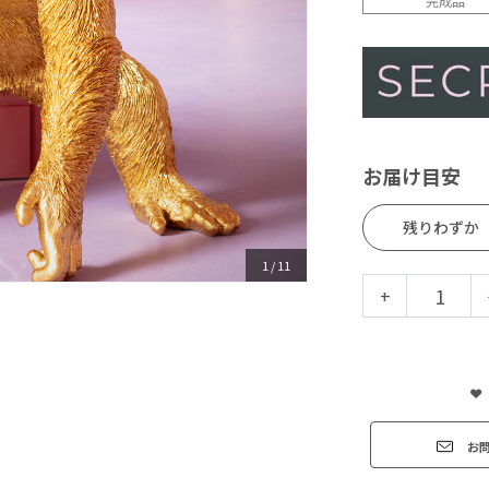
完成品
お届け目安
残りわずか
1
/
11
+
お