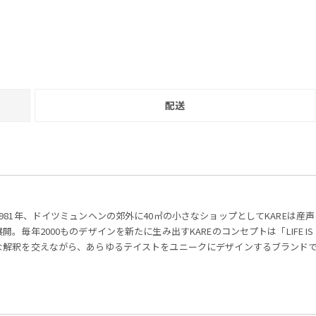
配送
1981年、ドイツミュンヘンの郊外に40㎡の小さなショップとしてKAREは産
展開。毎年2000ものデザインを新たに生み出すKAREのコンセプトは「LIFE IS STYL
な解釈を交えながら、あらゆるテイストをユニークにデザインするブランド