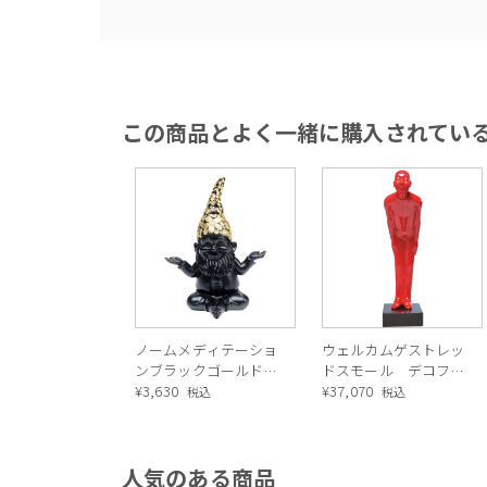
この商品とよく一緒に購入されてい
ノームメディテーショ
ウェルカムゲストレッ
ンブラックゴールド
ドスモール デコフィ
デコフィギア
¥
3,630
ギア
¥
37,070
税込
税込
人気のある商品