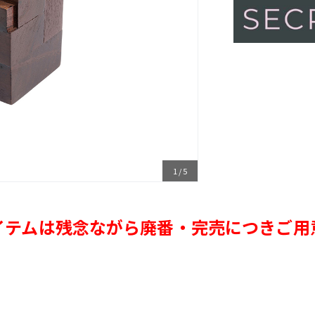
1
/
5
テムは残念ながら
廃番・完売につきご用