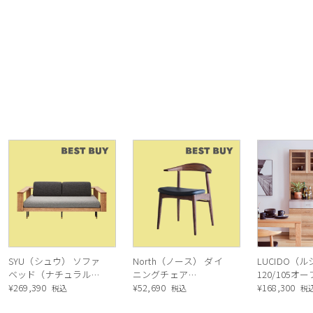
SYU（シュウ） ソファ
North（ノース） ダイ
LUCIDO（
ベッド（ナチュラル）
ニングチェア
120/105オ
190cm
¥
269,390
AC02（ウォールナッ
¥
52,690
ニングボード
¥
168,300
税込
税込
税
ト）
ル色