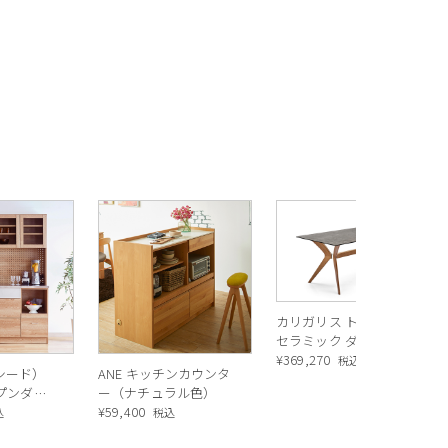
カリガリス トウキョウ
セラミック ダイニング
テーブル ／ Calligaris
¥
369,270
税込
ルシード）
ANE キッチンカウンタ
TOKYO ceramic Dining
ープンダイ
ー（ナチュラル色）
table[CS18-FR] P321
 ナチュラ
¥
59,400
込
税込