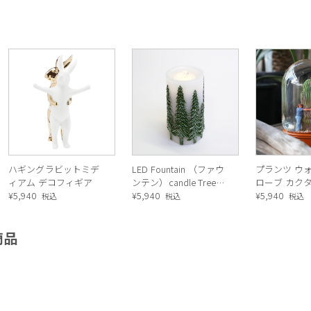
ハギングラビットミデ
LED Fountain （ファウ
プランツ ウ
ィアム デコフィギア
ンテン）candle Tree
ローブ カク
¥
5,940
green（キャンドル）
¥
5,940
メン
¥
5,940
税込
税込
税込
（グリーン）
商品