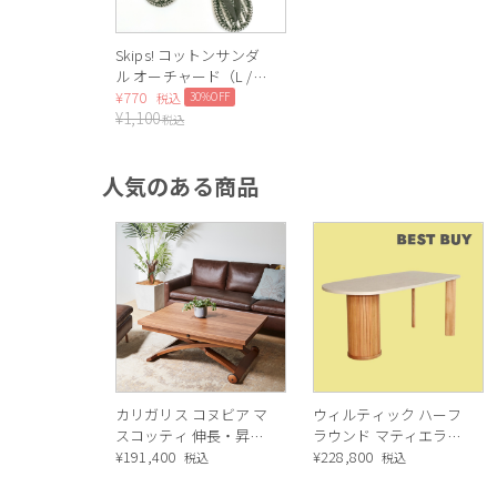
Skips! コットンサンダ
ル オーチャード（L /
ブラック）
¥
770
30%OFF
税込
¥
1,100
税込
人気のある商品
カリガリス コヌビア マ
ウィルティック ハーフ
スコッティ 伸長・昇降
ラウンド マティエラ塗
式テーブル ／ Calligaris
¥
191,400
装 ダイニングテーブル
¥
228,800
税込
税込
connubia
（レッドオーク脚）