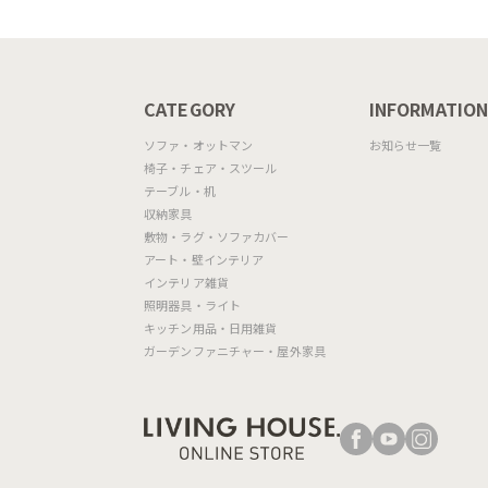
MASCOTTE[CB490]
P201
CATEGORY
INFORMATIO
ソファ・オットマン
お知らせ一覧
椅子・チェア・スツール
テーブル・机
収納家具
敷物・ラグ・ソファカバー
アート・壁インテリア
インテリア雑貨
照明器具・ライト
キッチン用品・日用雑貨
ガーデンファニチャー・屋外家具