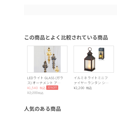
この商品とよく比較されている商品
LEDライト GLASS (ガラ
イルミネライトミニフ
ス) オーナメント アイ
ァイヤーランタン シャ
シクル
¥
1,540
ビーブラック
¥
2,200
30%OFF
税込
税込
¥
2,200
税込
人気のある商品