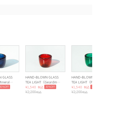
N GLASS
HAND-BLOWN GLASS
HAND-BLOWN GLASS
ineral
TEA LIGHT（Geardman
TEA LIGHT（Peacock
Red） *
¥
1,540
Green） *
¥
1,540
30%OFF
30%OFF
30%OFF
税込
税込
¥
2,200
¥
2,200
税込
税込