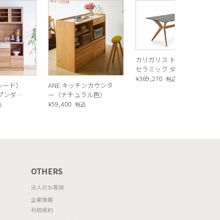
カリガリス トウキョウ
セラミック ダイニング
テーブル ／ Calligaris
¥
369,270
税込
ルシード）
ANE キッチンカウンタ
TOKYO ceramic Dining
ープンダイ
ー（ナチュラル色）
table[CS18-FR] P321
 ナチュラ
¥
59,400
込
税込
OTHERS
法人のお客様
企業情報
利用規約