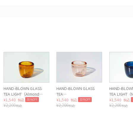
HAND-BLOWN GLASS
HAND-BLOWN GLASS
HAND-BLOW
TEA LIGHT（Almond
TEA
TEA LIGHT（M
Shell） *
¥
1,540
LIGHT（RoseBeige） *
¥
1,540
Blue） *
¥
1,540
30%OFF
30%OFF
税込
税込
税込
¥
2,200
¥
2,200
¥
2,200
税込
税込
税込