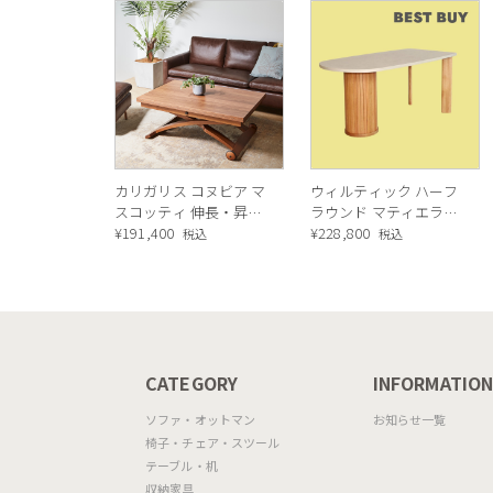
カリガリス コヌビア マ
ウィルティック ハーフ
スコッティ 伸長・昇降
ラウンド マティエラ塗
式テーブル ／ Calligaris
¥
191,400
装 ダイニングテーブル
¥
228,800
税込
税込
connubia
（レッドオーク脚）
MASCOTTE[CB490]
P201
CATEGORY
INFORMATIO
ソファ・オットマン
お知らせ一覧
椅子・チェア・スツール
テーブル・机
収納家具