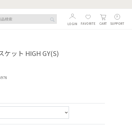
FAVORITE
SUPPORT
CART
LOGIN
ット HIGH GY(S)
6976