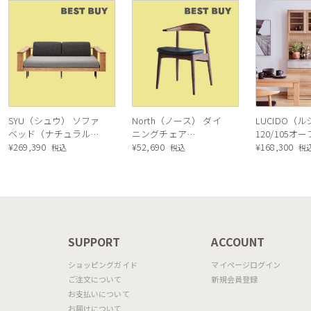
SYU（シュウ） ソファ
North（ノース） ダイ
LUCIDO（
ベッド（ナチュラル）
ニングチェア
120/105オ
190cm
¥
269,390
AC02（ウォールナッ
¥
52,690
ニングボード
¥
168,300
税込
税込
税
ト）
ル色
N
SUPPORT
ACCOUNT
ショッピングガイド
マイページログイン
ご注文について
新規会員登録
お支払いについて
お届けについて