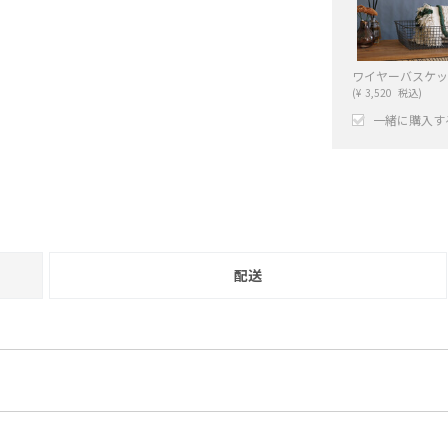
(
¥
3,520
税込)
一緒に購入す
+
配送