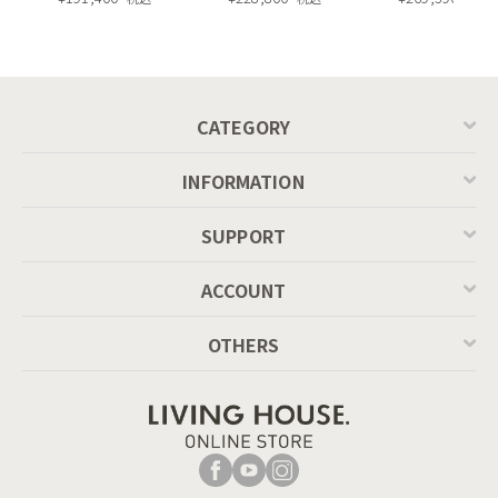
ル ／ Calligaris
ングテーブル（レ
connubia
ッドオーク脚）
MASCOTTE[CB490]
P201
CATEGORY
INFORMATION
SUPPORT
ACCOUNT
OTHERS