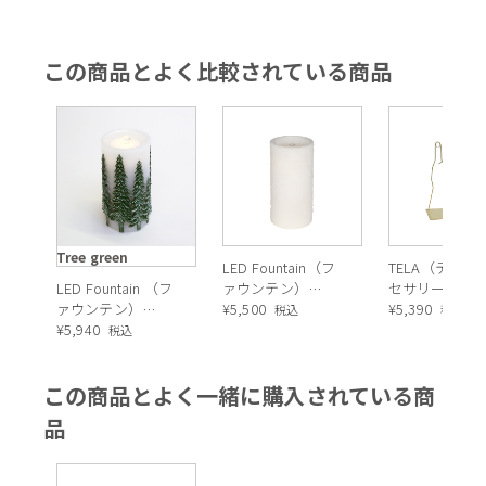
この商品とよく比較されている商品
Tree green
LED Fountain（フ
TELA（テラ）
LED Fountain （フ
ァウンテン）
セサリーホル
ァウンテン）
candle（キャンド
¥
5,500
¥
5,390
税込
税込
candle Tree
¥
5,940
ル）
税込
green（キャンド
ル）（グリーン）
この商品とよく一緒に購入されている商
品