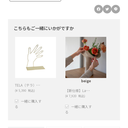
こちらもご一緒にいかがですか
beige
TELA（テラ）アクセサリーホルダー
【新仕様】Lapel （ラペル）フラワーベース S beige（2クリップ）
(
¥
5,390
税込)
(
¥
7,920
税込)
一緒に購入す
る
一緒に購入す
る
+
−
+
−