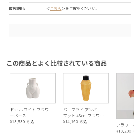
取扱説明:
＜
こちら
＞をご確認ください。
この商品とよく比較されている商品
ドナ ホワイト フラワ
バーフライ アンバー
ーベース
マット 43cm フラワー
¥
13,530
ベース
¥
14,190
税込
税込
フラワーベース
¥
13,200
税