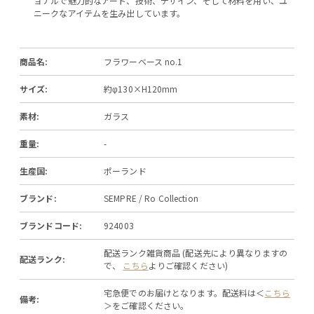
ョナルで魅力的なアート、技術、デザイン、そして材料を用い、ユ
ニークなアイテムを生み出しています。
商品名:
フラワーベース no.1
サイズ:
約φ130×H120mm
素材:
ガラス
重量:
-
生産国:
ポーランド
ブランド:
SEMPRE / Ro Collection
ブランドコード:
924003
配送ランク雑貨商品 (配送先により異なりますの
配送ランク:
で、
こちら
よりご確認ください)
宅急便でのお届けとなります。配送料は＜
こちら
備考:
＞をご確認ください。