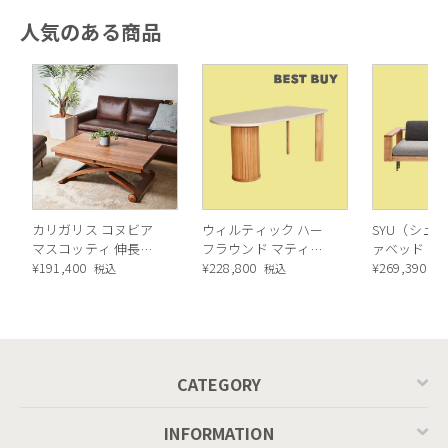
人気のある商品
カリガリス コヌビア
ウィルティック ハー
SYU（シュウ
マスコッティ 伸長・
フラウンド マティエ
ァベッド（
昇降式テーブル ／
¥
191,400
ラ塗装 ダイニングテ
¥
228,800
ル）190cm
¥
269,390
税込
税込
税
Calligaris connubia
ーブル（レッドオーク
MASCOTTE[CB490]
脚）
P201
CATEGORY
INFORMATION