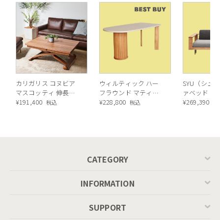
カリガリス コヌビア
ウィルティック ハー
SYU（シュウ
マスコッティ 伸長・
フラウンド マティエ
ァベッド（
昇降式テーブル ／
¥
191,400
ラ塗装 ダイニングテ
¥
228,800
ル）190cm
¥
269,390
税込
税込
税
Calligaris connubia
ーブル（レッドオーク
MASCOTTE[CB490]
脚）
P201
CATEGORY
INFORMATION
SUPPORT