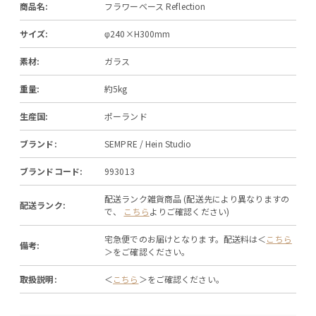
商品名:
フラワーベース Reflection
サイズ:
φ240×H300mm
素材:
ガラス
重量:
約5kg
生産国:
ポーランド
ブランド:
SEMPRE / Hein Studio
ブランドコード:
993013
配送ランク雑貨商品 (配送先により異なりますの
配送ランク:
で、
こちら
よりご確認ください)
宅急便でのお届けとなります。配送料は＜
こちら
備考:
＞をご確認ください。
取扱説明:
＜
こちら
＞をご確認ください。