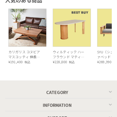
人気のある商品
カリガリス コヌビア
ウィルティック ハー
SYU（シュウ
マスコッティ 伸長・
フラウンド マティエ
ァベッド（
昇降式テーブル ／
¥
191,400
ラ塗装 ダイニングテ
¥
228,800
ル）190cm
¥
269,390
税込
税込
税
Calligaris connubia
ーブル（レッドオーク
MASCOTTE[CB490]
脚）
P201
CATEGORY
INFORMATION