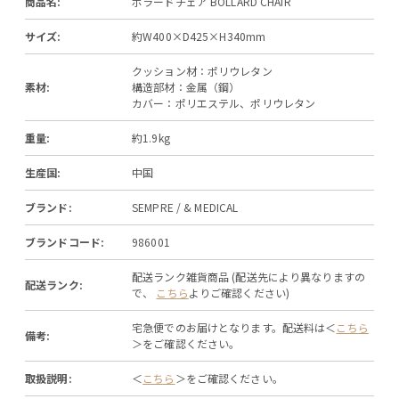
商品名:
ボラードチェア BOLLARD CHAIR
サイズ:
約W400×D425×H340mm
クッション材：ポリウレタン
素材:
構造部材：金属（鋼）
カバー：ポリエステル、ポリウレタン
重量:
約1.9kg
生産国:
中国
ブランド:
SEMPRE / & MEDICAL
ブランドコード:
986001
配送ランク雑貨商品 (配送先により異なりますの
配送ランク:
で、
こちら
よりご確認ください)
宅急便でのお届けとなります。配送料は＜
こちら
備考:
＞をご確認ください。
取扱説明:
＜
こちら
＞をご確認ください。