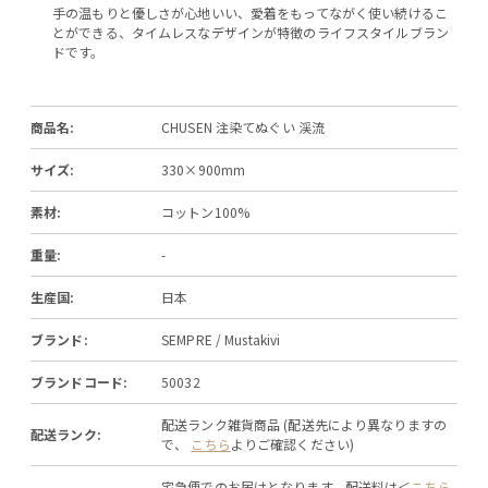
手の温もりと優しさが心地いい、愛着をもってながく使い続けるこ
とができる、タイムレスなデザインが特徴のライフスタイルブラン
ドです。
商品名:
CHUSEN 注染てぬぐい 渓流
サイズ:
330×900mm
素材:
コットン100%
重量:
-
生産国:
日本
ブランド:
SEMPRE / Mustakivi
ブランドコード:
50032
配送ランク雑貨商品 (配送先により異なりますの
配送ランク:
で、
こちら
よりご確認ください)
宅急便でのお届けとなります。配送料は＜
こちら