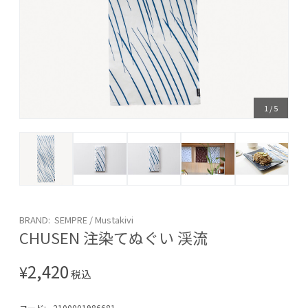
1
/
5
BRAND: SEMPRE / Mustakivi
CHUSEN 注染てぬぐい 渓流
2,420
¥
税込
コード:
2100001986681