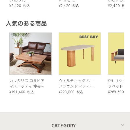
¥
2,420
¥
2,420
¥
2,420
税込
税込
税込
人気のある商品
カリガリス コヌビア
ウィルティック ハー
SYU（シュウ
マスコッティ 伸長・
フラウンド マティエ
ァベッド（
昇降式テーブル ／
¥
191,400
ラ塗装 ダイニングテ
¥
228,800
ル）190cm
¥
269,390
税込
税込
税
Calligaris connubia
ーブル（レッドオーク
MASCOTTE[CB490]
脚）
P201
CATEGORY