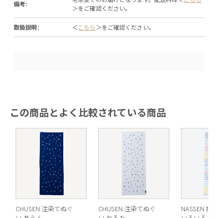
備考:
＞をご確認ください。
取扱説明:
＜
こちら
＞をご確認ください。
この商品とよく比較されている商品
CHUSEN 注染てぬぐ
CHUSEN 注染てぬぐ
NASSEN 
い あうん
い かるた
いろいろあ